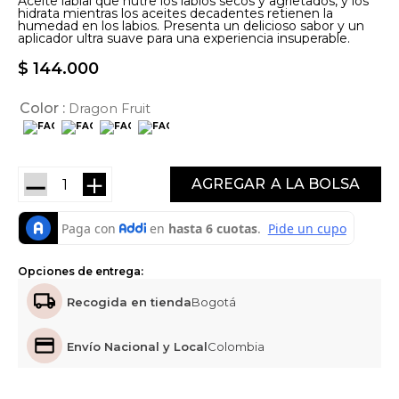
Aceite labial que nutre los labios secos y agrietados, y los
hidrata mientras los aceites decadentes retienen la
humedad en los labios. Presenta un delicioso sabor y un
aplicador ultra suave para una experiencia insuperable.
$
144
.
000
Color
Dragon Fruit
－
＋
AGREGAR
Opciones de entrega:
Recogida en tienda
Bogotá
Envío Nacional y Local
Colombia