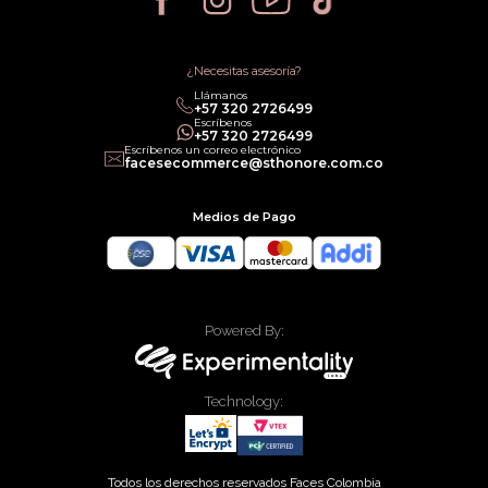
Política de Cancelación
Política de Promociones
Términos de Servicios
Política legal de Gift Cards
¿Necesitas asesoría?
Llámanos
‎+57 320 2726499
Escríbenos
‎+57 320 2726499
Escríbenos un correo electrónico
facesecommerce@sthonore.com.co
Medios de Pago
Powered By:
Technology:
Todos los derechos reservados Faces Colombia