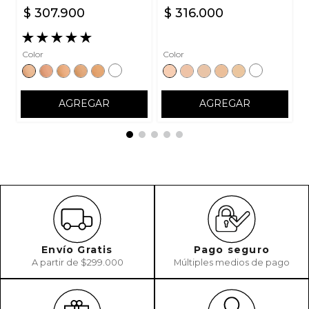
$
307
.
900
$
316
.
000
★
★
★
★
★
Color
Color
AGREGAR
AGREGAR
Envío Gratis
Pago seguro
A partir de $299.000
Múltiples medios de pago