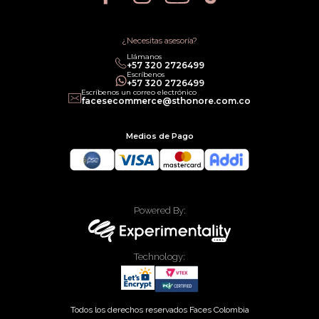
Política de Promociones
Términos de Servicios
Política legal de Gift Cards
¿Necesitas asesoría?
Llámanos
‎+57 320 2726499
Escríbenos
‎+57 320 2726499
Escríbenos un correo electrónico
facesecommerce@sthonore.com.co
Medios de Pago
Powered By:
Technology:
Todos los derechos reservados Faces Colombia