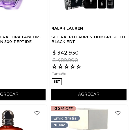
RALPH LAUREN
NERADORA LANCOME
SET RALPH LAUREN HOMBRE POLO
.N 300-PEPTIDE
BLACK EDT
$
342
.
930
$
489
.
900
☆
☆
☆
☆
☆
☆
Tamaño
SET
AGREGAR
AGREGAR
-
30 %
Envío
Gratis