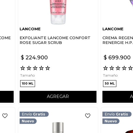
LANCOME
LANCOME
COME
EXFOLIANTE LANCOME CONFORT
CREMA REGE
ROSE SUGAR SCRUB
RENERGIE H.P
CREAM RICH
$
224
.
900
$
699
.
900
☆
☆
☆
☆
☆
☆
☆
☆
☆
Tamaño
Tamaño
100 ML
50 ML
AGREGAR
Envío
Gratis
Envío
Gratis