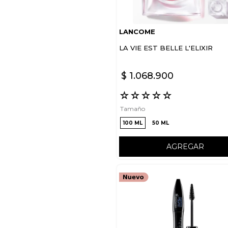
LANCOME
LA VIE EST BELLE L'ELIXIR
$
1
.
068
.
900
☆
☆
☆
☆
☆
Tamaño
100 ML
50 ML
AGREGAR