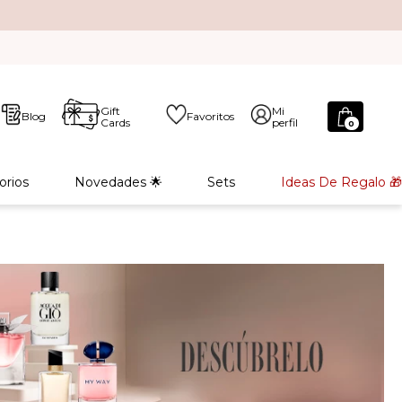
Gift
Mi
Blog
Favoritos
Cards
perfil
0
orios
Novedades 🌟
Sets
Ideas De Regalo 🎁