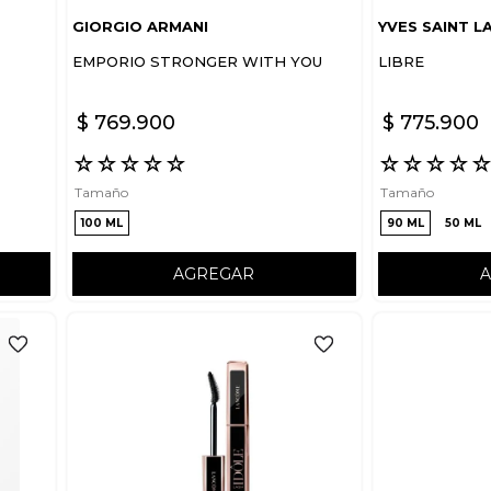
GIORGIO ARMANI
YVES SAINT L
EMPORIO STRONGER WITH YOU
LIBRE
$
769
.
900
$
775
.
900
☆
☆
☆
☆
☆
☆
☆
☆
☆
Tamaño
Tamaño
100 ML
90 ML
50 ML
AGREGAR