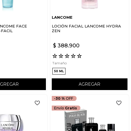
LANCOME
ANCOME FACE
LOCIÓN FACIAL LANCOME HYDRA
-FACIL
ZEN
$
388
.
900
☆
☆
☆
☆
☆
☆
Tamaño
50 ML
AGREGAR
AGREGAR
-
30 %
Envío
Gratis