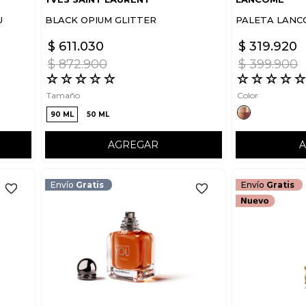
U
BLACK OPIUM GLITTER
PALETA LANC
$
611
.
030
$
319
.
920
$
872
.
900
$
399
.
900
☆
☆
☆
☆
☆
☆
☆
☆
☆
Tamaño
Color
90 ML
50 ML
AGREGAR
Envío
Gratis
Envío
Gratis