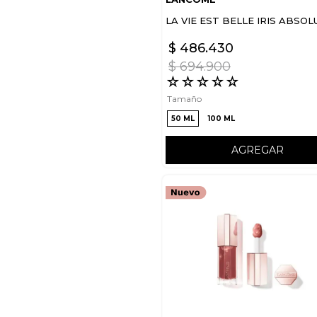
LA VIE EST BELLE IRIS ABSOL
$
486
.
430
$
694
.
900
☆
☆
☆
☆
☆
Tamaño
50 ML
100 ML
AGREGAR