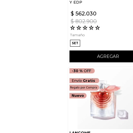
Y EDP
$
562
.
030
$
802
.
900
☆
☆
☆
☆
☆
Tamaño
SET
AGREGAR
-
30 %
Envío
Gratis
LANCOME