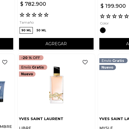
$
782
.
900
$
199
.
900
☆
☆
☆
☆
☆
☆
☆
☆
☆
Tamaño
Color
90 ML
50 ML
AGREGAR
-
20 %
Envío
Gratis
Envío
Gratis
YVES SAINT LAURENT
YVES SAINT L
OMBRE
LIBRE
MYSLF