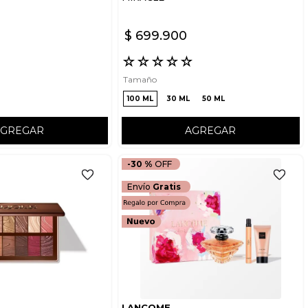
$
699
.
900
☆
☆
☆
☆
☆
☆
Tamaño
100 ML
30 ML
50 ML
AGREGAR
AGREGAR
-
30 %
Envío
Gratis
LANCOME