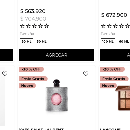
$
563
.
920
$
672
.
900
$
704
.
900
☆
☆
☆
☆
☆
☆
☆
☆
☆
Tamaño
Tamaño
90 ML
50 ML
100 ML
60 ML
AGREGAR
-
30 %
-
20 %
Envío
Gratis
Envío
Gratis
YVES SAINT LAURENT
LANCOME