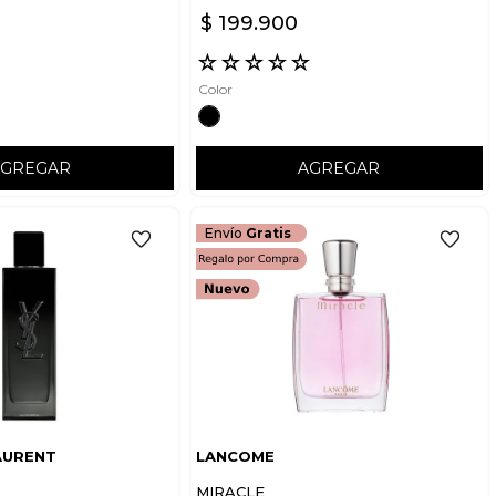
$
199
.
900
☆
☆
☆
☆
☆
☆
Color
AGREGAR
AGREGAR
Envío
Gratis
AURENT
LANCOME
MIRACLE