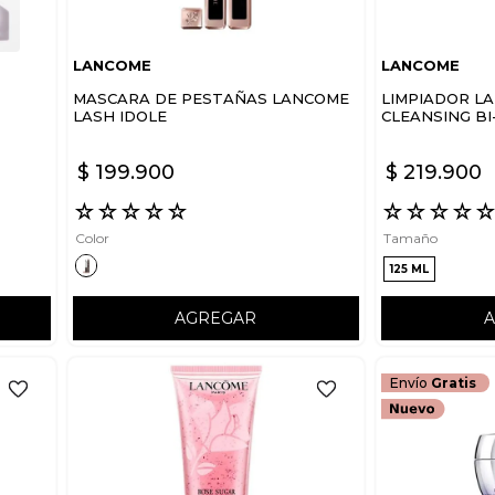
LANCOME
LANCOME
MASCARA DE PESTAÑAS LANCOME
LIMPIADOR L
LASH IDOLE
CLEANSING BI
$
199
.
900
$
219
.
900
☆
☆
☆
☆
☆
☆
☆
☆
☆
Color
Tamaño
125 ML
AGREGAR
Envío
Gratis