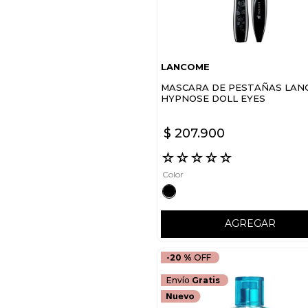
LANCOME
MASCARA DE PESTAÑAS LAN
HYPNOSE DOLL EYES
WATERPROOF
$
207
.
900
☆
☆
☆
☆
☆
Color
AGREGAR
-
20 %
Envío
Gratis