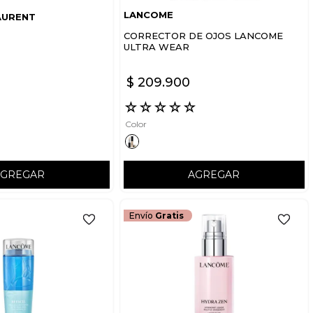
LANCOME
AURENT
CORRECTOR DE OJOS LANCOME
ULTRA WEAR
$
209
.
900
☆
☆
☆
☆
☆
☆
Color
AGREGAR
AGREGAR
Envío
Gratis