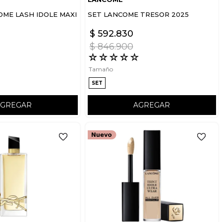
OME LASH IDOLE MAXI
SET LANCOME TRESOR 2025
$
592
.
830
$
846
.
900
☆
☆
☆
☆
☆
☆
Tamaño
SET
AGREGAR
AGREGAR