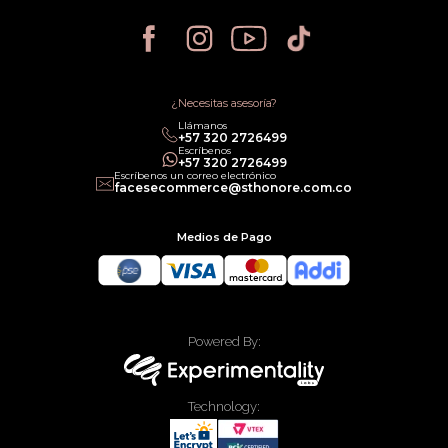
Política de Devoluciones
Política de Privacidad
Política de Cancelación
Política de Promociones
Términos de Servicios
Política legal de Gift Cards
¿Necesitas asesoría?
Llámanos
‎+57 320 2726499
Escríbenos
‎+57 320 2726499
Escríbenos un correo electrónico
facesecommerce@sthonore.com.co
Medios de Pago
Powered By:
Technology: