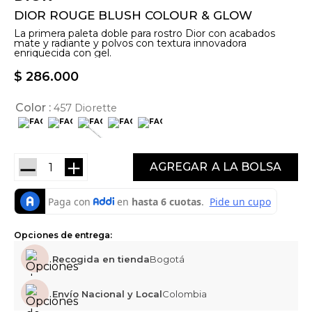
DIOR ROUGE BLUSH COLOUR & GLOW
La primera paleta doble para rostro Dior con acabados
mate y radiante y polvos con textura innovadora
enriquecida con gel.
$
286
.
000
Color
457 Diorette
－
＋
AGREGAR
Opciones de entrega:
Recogida en tienda
Bogotá
Envío Nacional y Local
Colombia