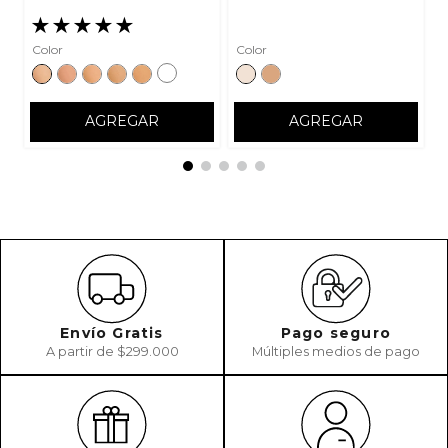
★
★
★
★
★
Color
Color
AGREGAR
AGREGAR
Envío Gratis
Pago seguro
A partir de $299.000
Múltiples medios de pago