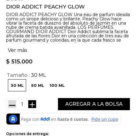
DIOR ADDICT PEACHY GLOW
DIOR ADDICT PEACHY GLOW Una eau de parfum ideada
como un sirope delicioso y brillante. Peachy Glow hace
vibrar la faceta de durazno del absoluto de jazmín en una
nube de crema batida avainillada. LOS PERFUMES
GOURMAND DIOR ADDICT Dior Addict sublima la faceta
afrutada de las flores Dior en una colección de tres eau de
parfum gourmand y coloridas, en la que cada frasco se
presenta en un tono de sirope afrutado.
Ver más
$
515
.
000
Tamaño
30 ML
30 ML
50 ML
100 ML
－
＋
AGREGAR
Opciones de entrega: