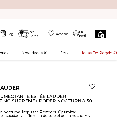
Gift
Mi
Blog
Favoritos
Cards
perfil
0
orios
Novedades 🌟
Sets
Ideas De Regalo 🎁
LAUDER
UMECTANTE ESTÉE LAUDER
IZING SUPREME+ PODER NOCTURNO 30
ón nocturna. Impulsar. Proteger. Optimizar.
lasticidad y la firmeza de tu piel por la noche, y ve