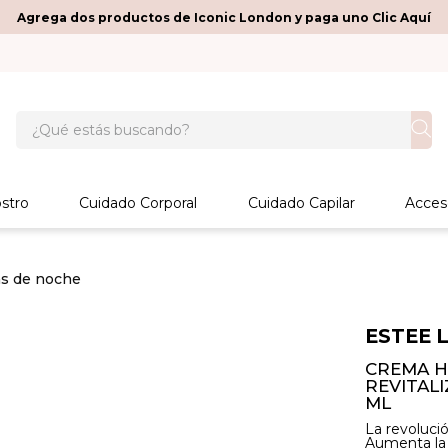
Agrega dos productos de Iconic London y paga uno Clic Aquí
¿Qué estás buscando?
stro
Cuidado Corporal
Cuidado Capilar
Acces
s de noche
ESTEE 
CREMA H
REVITAL
ML
La revoluci
Aumenta la e