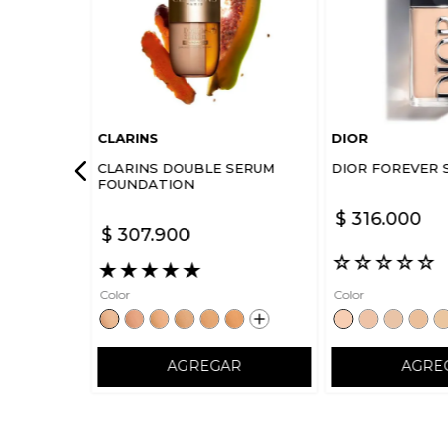
CLARINS
DIOR
CLARINS DOUBLE SERUM
DIOR FOREVER 
FOUNDATION
$
316
.
000
$
307
.
900
☆
☆
☆
☆
☆
★
★
★
★
★
Color
Color
AGREGAR
AGRE