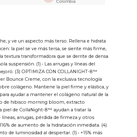
Colombia
1) • El 100% de los panelistas se despertaron con
umedad significativamente más altos. (1) • La piel
oven, más firme y menos arrugada. TEXTURA
ADORA ÚNICA, IDEAL PARA LA NOCHE La
ria textura de Bounce Creme se transforma
de densa en el frasco a ingrávida en la piel. •
tica de dos capas. • Se funde al contacto para
obre la piel con una caricia sedosa. • Se absorbe
, perfecto para la hora de acostarse. Además, doble
che, y ve un aspecto más terso. Rellena e hidrata
poros: 1. Los poros oleosas se ven reducidos 2. LOS
OS SE RECUPERAN En general, se impulsa el
en: la piel se ve más tersa, se siente más firme,
ceite. El tarro de cristal es recargable y reciclable.
as edades, tipos de piel y tonos de piel. (1) Pruebas
 la textura transformadora que se derrite de densa
25 mujeres 12 horas después de una sola aplicación
l producto. (2) Pruebas clínicas en 28 mujeres
la suspensión. (1) • Las arrugas y líneas del
1 aplicación de producto. (3) Pruebas de consumo
res, después de usar el producto durante 3
a piel mejoró. (3) OPTIMIZA CON COLLANIGHT-8™
) Pruebas clínicas en 25 mujeres después de una
wer Bounce Creme, con la exclusiva tecnología
ión de producto.
re colágeno. Mantiene la piel firme y elástica, y
ara ayudar a mantener el colágeno natural de la
cto de hibisco morning bloom, extracto
a piel de CollaNight-8™ ayudan a tratar la
 líneas, arrugas, pérdida de firmeza y otros
de aumento de la hidratación inmediata. (4)
mento de luminosidad al despertar. (1) • +15% más