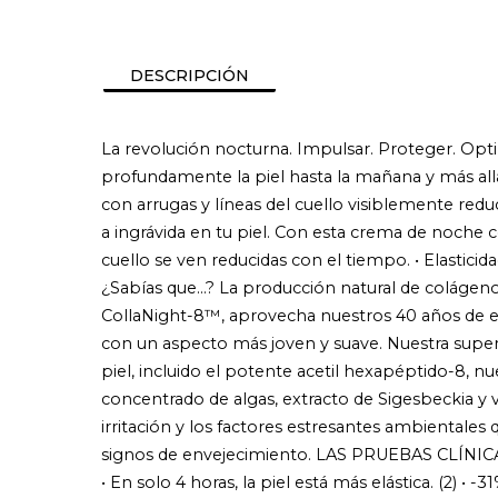
DESCRIPCIÓN
La revolución nocturna. Impulsar. Proteger. Optim
profundamente la piel hasta la mañana y más allá.
con arrugas y líneas del cuello visiblemente redu
a ingrávida en tu piel. Con esta crema de noche co
cuello se ven reducidas con el tiempo. • Elastici
¿Sabías que...? La producción natural de coláge
CollaNight-8™, aprovecha nuestros 40 años de exp
con un aspecto más joven y suave. Nuestra supe
piel, incluido el potente acetil hexapéptido-8, 
concentrado de algas, extracto de Sigesbeckia y v
irritación y los factores estresantes ambientales 
signos de envejecimiento. LAS PRUEBAS CLÍNI
• En solo 4 horas, la piel está más elástica. (2) • 