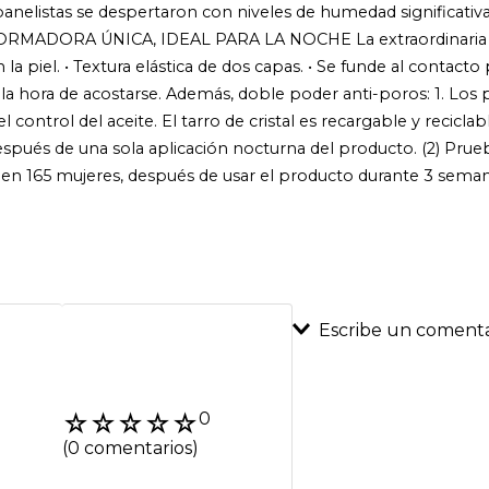
 panelistas se despertaron con niveles de humedad significativa
RMADORA ÚNICA, IDEAL PARA LA NOCHE La extraordinaria t
 piel. • Textura elástica de dos capas. • Se funde al contacto p
 la hora de acostarse. Además, doble poder anti-poros: 1. Lo
trol del aceite. El tarro de cristal es recargable y reciclable
 después de una sola aplicación nocturna del producto. (2) Pru
en 165 mujeres, después de usar el producto durante 3 semana
Escribe un comenta
Agregar coment
☆
☆
☆
☆
☆
0
Título
(0 comentarios)