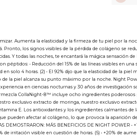
despertar. (
niveles de h
luce más j
TRANSFORM
extraordina
mágicamente 
Textura elás
deslizarse s
rápidamente
izar. Aumenta la elasticidad y la firmeza de tu piel por la no
poder anti-
POROS CAÍD
 Pronto, los signos visibles de la pérdida de colágeno se reduc
control del a
Para todas l
cidas. Y todas las noches, te encantará la mágica sensación de
clínicas en 
nocturna de
n péptidos: • Reducción del 15% de las líneas visibles en una so
después de 
en 165 muje
dad en solo 4 horas. (2) • El 92% dijo que la elasticidad de l
semanas. (4
no de la piel alcanza su punto máximo por la noche. Night Po
sola aplicac
eriencia en ciencias nocturnas y 30 años de investigación sob
rmezcla CollaNight-8™ incluye ocho ingredientes poderosos p
nuestro exclusivo extracto de moringa, nuestro exclusivo extra
itamina E. Los antioxidantes y los ingredientes calmantes de l
que pueden afectar al colágeno, lo que provoca la aparición de
CAS DEMOSTRARON: MÁS BENEFICIOS DE NIGHT POWER • +116% 
-31% de irritación visible en cuestión de horas. (5) • +20% de au