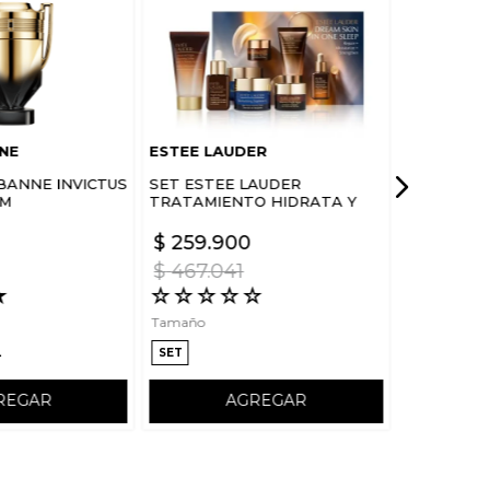
NE
ESTEE LAUDER
BANNE INVICTUS
SET ESTEE LAUDER
UM
TRATAMIENTO HIDRATA Y
FORTALECE ROSTRO DREAM
SKIN IN ONE SLEEP
$
259
.
900
$
467
.
041
★
☆
☆
☆
☆
☆
Tamaño
L
SET
REGAR
AGREGAR