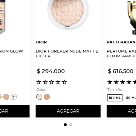
DIOR
PACO RABAN
SKIN GLOW
DIOR FOREVER NUDE MATTE
PERFUME RA
FILTER
ELIXIR PARF
$
294
.
000
$
616
.
500
☆
☆
☆
☆
☆
★
★
★
★
Color
Tamaño
100 ML
50 M
GAR
AGREGAR
AG