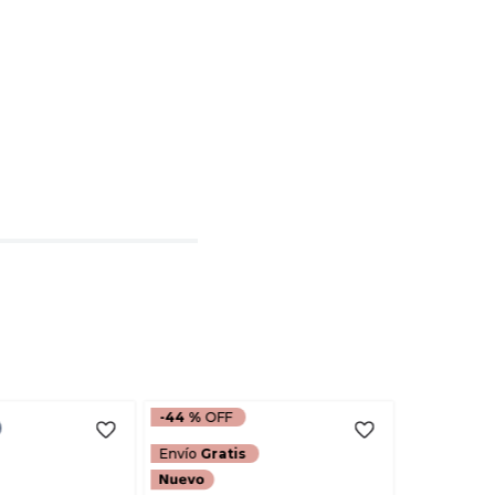
o de 1 a 5 estrellas
l
rio
TARIO
-
44 %
Envío
Gratis