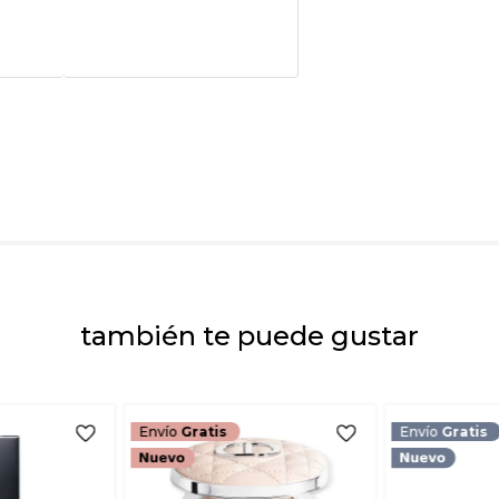
Califica el product
★
★
★
★
★
Tu nombre
Dirección de emai
Escribe un comenta
también te puede gustar
ENVIAR COMEN
Envío
Gratis
Envío
Gratis