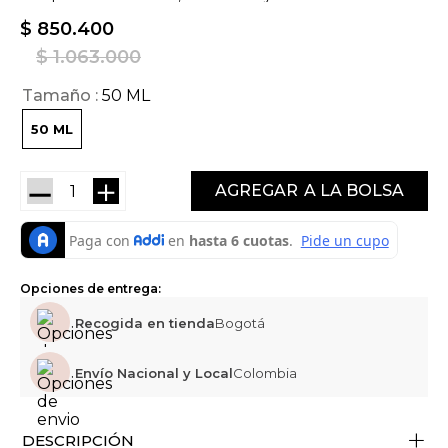
$
850
.
400
$
1
.
063
.
000
Tamaño
50 ML
50 ML
－
＋
AGREGAR
Opciones de entrega:
Recogida en tienda
Bogotá
Envío Nacional y Local
Colombia
+
DESCRIPCIÓN