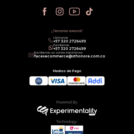
Política de Devoluciones
Política de Privacidad
Política de Cancelación
Política de Promociones
Términos de Servicios
Política legal de Gift Cards
¿Necesitas asesoría?
Llámanos
‎+57 320 2726499
Escríbenos
‎+57 320 2726499
Escríbenos un correo electrónico
facesecommerce@sthonore.com.co
Medios de Pago
Powered By:
Technology: