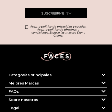
SUSCRIBIRME
Acepto política de privacidad y cookies.
Acepto política de términos y
condiciones. Excluye las marcas Dior y
Chanel
Categorías principales
Marcas
Mejores Marcas
Dior
Clinique
Más Vendidos
FAQs
Estee Lauder
Fragancias
Tu cuenta
Carolina Herrera
Maquillaje
Sobre nosotros
Pedidos
Ver todas las marcas
Cuidado del Rostro
¿Quiénes somos?
FAQS
Legal
Cuidado Corporal
Contáctanos
Pagos