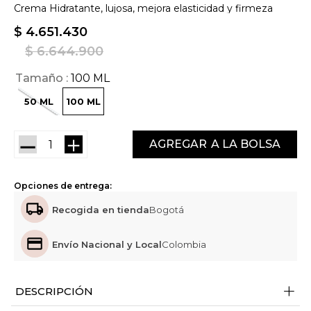
Crema Hidratante, lujosa, mejora elasticidad y firmeza
$
4
.
651
.
430
$
6
.
644
.
900
Tamaño
100 ML
50 ML
100 ML
－
＋
AGREGAR
Opciones de entrega:
Recogida en tienda
Bogotá
Envío Nacional y Local
Colombia
+
DESCRIPCIÓN