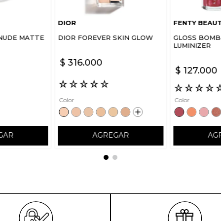
DIOR
FENTY BEAU
NUDE MATTE
DIOR FOREVER SKIN GLOW
GLOSS BOMB 
LUMINIZER
$
316
.
000
$
127
.
000
☆
☆
☆
☆
☆
☆
☆
☆
☆
Color
Color
GAR
AGREGAR
AG