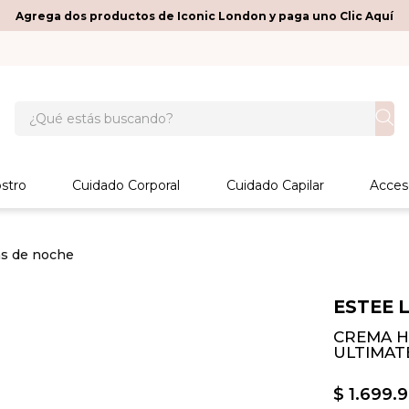
Agrega dos productos de Iconic London y paga uno Clic Aquí
¿Qué estás buscando?
stro
Cuidado Corporal
Cuidado Capilar
Acces
s de noche
ESTEE 
CREMA H
ULTIMAT
$
1
.
699
.
9