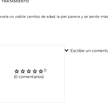
TRATAMIENTO
vela un visible cambio de edad: la piel parece y se siente m
Escribe un comenta
Agregar coment
☆
☆
☆
☆
☆
0
Título
(0 comentarios)
Califica el product
★
★
★
★
★
Tu nombre