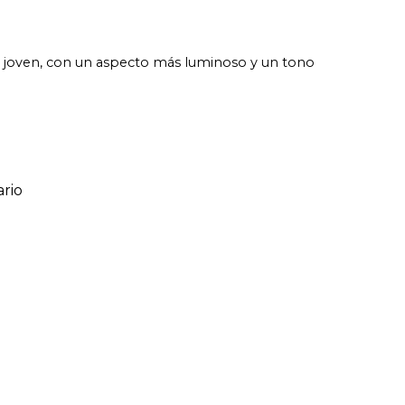
ás joven, con un aspecto más luminoso y un tono
rio
ario
o de 1 a 5 estrellas