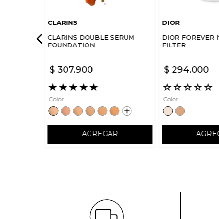
CLARINS
DIOR
CLARINS DOUBLE SERUM
DIOR FOREVER 
FOUNDATION
FILTER
$
307
.
900
$
294
.
000
★
★
★
★
★
☆
☆
☆
☆
☆
Color
Color
AGREGAR
AGRE