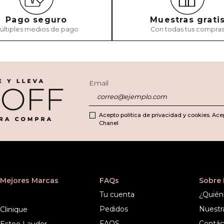
Pago seguro
Muestras grati
últiples medios de pago
Con todas tus compra
Email
Acepto política de privacidad y cookies. Ace
Chanel
Mejores Marcas
FAQs
Sobre
Tu cuenta
¿Quién
Pedidos
Nuestr
Clinique
FAQS
Contác