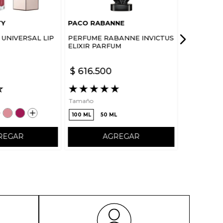
TY
PACO RABANNE
UNIVERSAL LIP
PERFUME RABANNE INVICTUS
ELIXIR PARFUM
$
616
.
500
☆
★
★
★
★
★
Tamaño
100 ML
50 ML
REGAR
AGREGAR