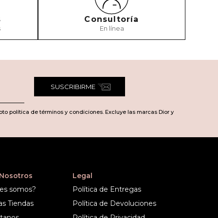
s
Consultoría
s
En línea
SUSCRIBIRME
pto política de términos y condiciones. Excluye las marcas Dior y
 Nosotros
Legal
es somos?
Política de Entregas
as Tiendas
Política de Devoluciones
tanos
Política de Privacidad