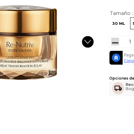
Tamaño
30 ML
－
Opciones de
Rec
Bog