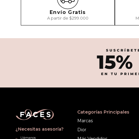
Envío Gratis
A partir de $299.000
M
Categorías Principales
Marcas
¿Necesitas asesoría?
Dior
Llámanos
Más Vendidos