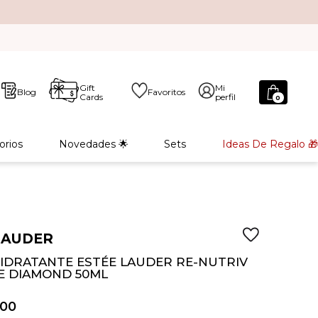
Gift
Mi
Blog
Favoritos
Cards
perfil
0
orios
Novedades 🌟
Sets
Ideas De Regalo 🎁
LAUDER
IDRATANTE ESTÉE LAUDER RE-NUTRIV
E DIAMOND 50ML
00