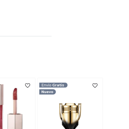
l
rio
TARIO
Envío
Gratis