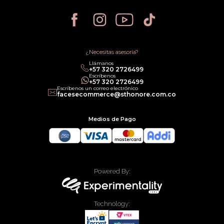
Política de Devoluciones
Política de Privacidad
Política de Cancelación
Política de Promociones
Términos de Servicios
Política legal de Gift Cards
¿Necesitas asesoría?
Llámanos
‎+57 320 2726499
Escríbenos
‎+57 320 2726499
Escríbenos un correo electrónico
facesecommerce@sthonore.com.co
Medios de Pago
Powered By:
Technology: