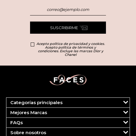
SUSCRIBIRME
Acepto política de privacidad y cookies.
Acepto política de términos y
condiciones. Excluye las marcas Dior y
Chanel
Categorías principales
Marcas
Mejores Marcas
Dior
Clinique
Más Vendidos
FAQs
Estee Lauder
Fragancias
Tu cuenta
Carolina Herrera
Maquillaje
Sobre nosotros
Pedidos