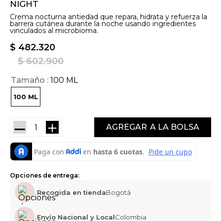
NIGHT
Crema nocturna antiedad que repara, hidrata y refuerza la
barrera cutánea durante la noche usando ingredientes
vinculados al microbioma.
$
482
.
320
$
602
.
900
Tamaño
100 ML
100 ML
－
＋
AGREGAR
Opciones de entrega:
Recogida en tienda
Bogotá
Envío Nacional y Local
Colombia