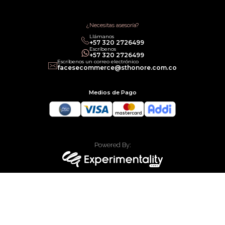
Política de Promociones
Términos de Servicios
Política legal de Gift Cards
¿Necesitas asesoría?
Llámanos
‎+57 320 2726499
Escríbenos
‎+57 320 2726499
Escríbenos un correo electrónico
facesecommerce@sthonore.com.co
Medios de Pago
Powered By:
Technology:
Todos los derechos reservados Faces Colombia