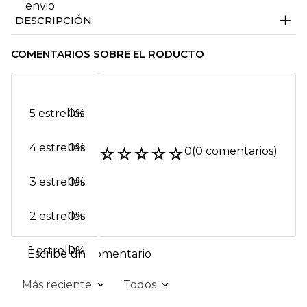
+
DESCRIPCIÓN
COMENTARIOS SOBRE EL RODUCTO
5 estrellas
0%
4 estrellas
0%
☆
☆
☆
☆
☆
0
(0 comentarios)
3 estrellas
0%
2 estrellas
0%
1 estrella
0%
Escribe un comentario
Más reciente
Todos