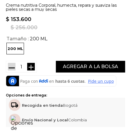
Crema nutritiva Corporal, humecta, repara y suaviza las
pieles secas a muy secas
$
153
.
600
$
256
.
000
Tamaño
200 ML
200 ML
－
＋
AGREGAR
Opciones de entrega:
Recogida en tienda
Bogotá
Envío Nacional y Local
Colombia