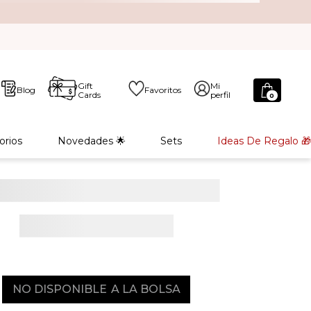
Gift
Mi
Blog
Favoritos
Cards
perfil
0
orios
Novedades 🌟
Sets
Ideas De Regalo 🎁
NO DISPONIBLE