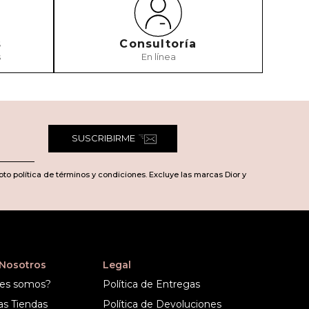
s
Consultoría
s
En línea
TARIO
SUSCRIBIRME
pto política de términos y condiciones. Excluye las marcas Dior y
 Nosotros
Legal
es somos?
Política de Entregas
as Tiendas
Política de Devoluciones