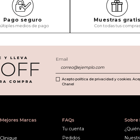
Pago seguro
Muestras grati
últiples medios de pago
Con todas tus compra
ENVIAR COMEN
Email
Acepto política de privacidad y cookies. Ace
Chanel
Mejores Marcas
FAQs
Sobre
Tu cuenta
¿Quién
Pedidos
Nuestr
Clinique