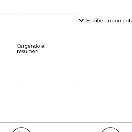
Escribe un comenta
Agregar coment
Cargando el
Título
resumen…
Califica el product
★
★
★
★
★
Tu nombre
Dirección de emai
Escribe un comenta