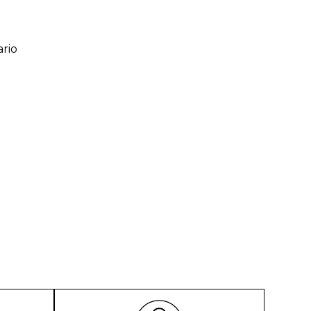
rio
ario
o de 1 a 5 estrellas
l
rio