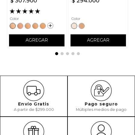
$
307
.
900
$
294
.
000
★
★
★
★
★
Color
Color
AGREGAR
AGREGAR
Envío Gratis
Pago seguro
A partir de $299.000
Múltiples medios de pago