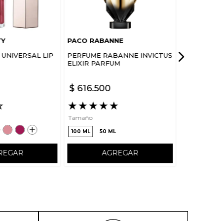
TY
PACO RABANNE
UNIVERSAL LIP
PERFUME RABANNE INVICTUS
ELIXIR PARFUM
$
616
.
500
☆
★
★
★
★
★
Tamaño
100 ML
50 ML
REGAR
AGREGAR