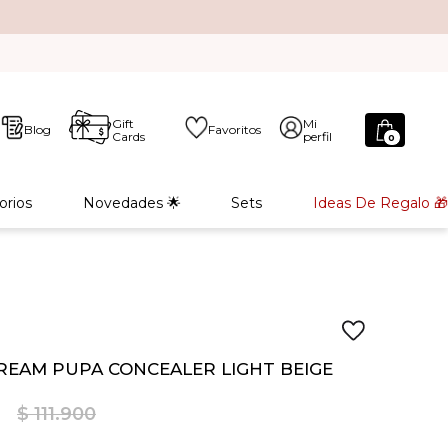
Gift
Mi
Blog
Favoritos
Cards
perfil
0
orios
Novedades 🌟
Sets
Ideas De Regalo 🎁
REAM PUPA CONCEALER LIGHT BEIGE
$
111
.
900