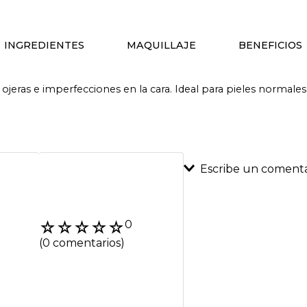
INGREDIENTES
MAQUILLAJE
BENEFICIOS
ojeras e imperfecciones en la cara. Ideal para pieles normales
Escribe un comenta
Agregar coment
☆
☆
☆
☆
☆
0
Título
(0 comentarios)
Califica el product
★
★
★
★
★