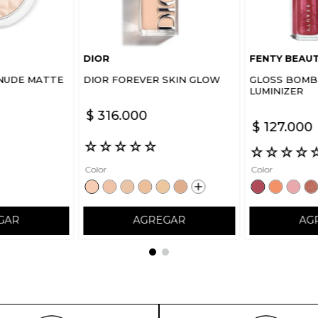
DIOR
FENTY BEAU
NUDE MATTE
DIOR FOREVER SKIN GLOW
GLOSS BOMB 
LUMINIZER
$
316
.
000
$
127
.
000
☆
☆
☆
☆
☆
☆
☆
☆
☆
Color
Color
GAR
AGREGAR
AG