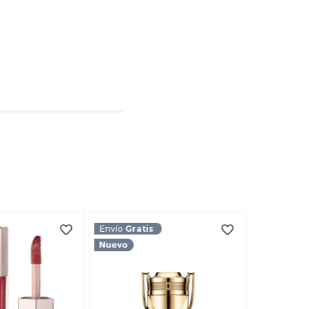
l
rio
TARIO
Envío
Gratis