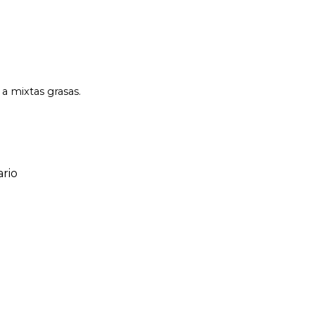
 a mixtas grasas.
rio
ario
o de 1 a 5 estrellas