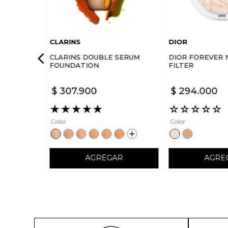
CLARINS
DIOR
CLARINS DOUBLE SERUM
DIOR FOREVER 
FOUNDATION
FILTER
$
307
.
900
$
294
.
000
★
★
★
★
★
☆
☆
☆
☆
☆
Color
Color
AGREGAR
AGRE