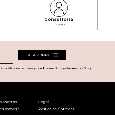
s
Consultoría
s
En línea
SUSCRIBIRME
pto política de términos y condiciones. Excluye las marcas Dior y
 Nosotros
Legal
es somos?
Política de Entregas