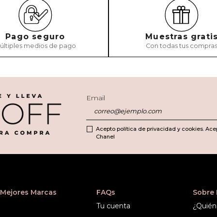
Pago seguro
Muestras grati
últiples medios de pago
Con todas tus compra
Email
Acepto política de privacidad y cookies. Ace
Chanel
Mejores Marcas
FAQs
Sobre
Tu cuenta
¿Quién