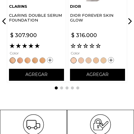
CLARINS
DIOR
CLARINS DOUBLE SERUM
DIOR FOREVER SKIN
FOUNDATION
GLOW
$
307
.
900
$
316
.
000
ENVIAR COMENTARIO
★
★
★
★
★
☆
☆
☆
☆
☆
Color
Color
AGREGAR
AGREGAR