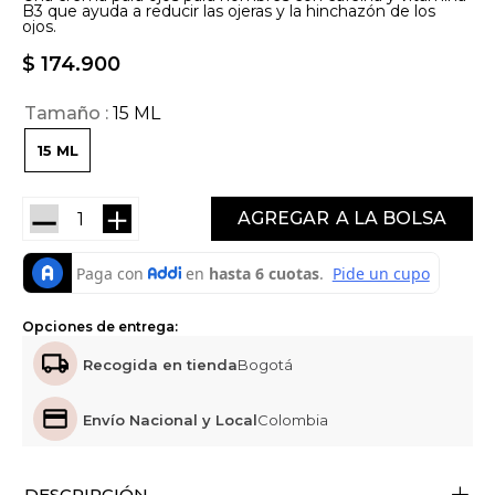
B3 que ayuda a reducir las ojeras y la hinchazón de los
ojos.
$
174
.
900
Tamaño
15 ML
15 ML
－
＋
AGREGAR
Opciones de entrega:
Recogida en tienda
Bogotá
Envío Nacional y Local
Colombia
+
DESCRIPCIÓN