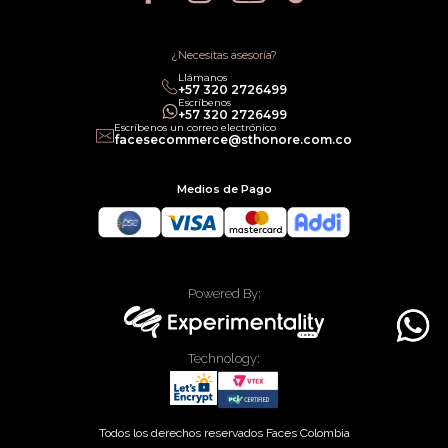
Política de Promociones
Términos de Servicios
Política legal de Gift Cards
¿Necesitas asesoría?
Llámanos
‎+57 320 2726499
Escríbenos
‎+57 320 2726499
Escríbenos un correo electrónico
facesecommerce@sthonore.com.co
Medios de Pago
Powered By:
Technology:
Todos los derechos reservados Faces Colombia