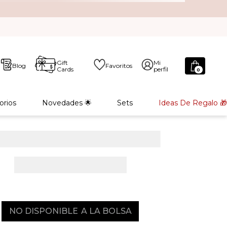
Gift
Mi
Blog
Favoritos
Cards
perfil
0
orios
Novedades 🌟
Sets
Ideas De Regalo 🎁
NO DISPONIBLE