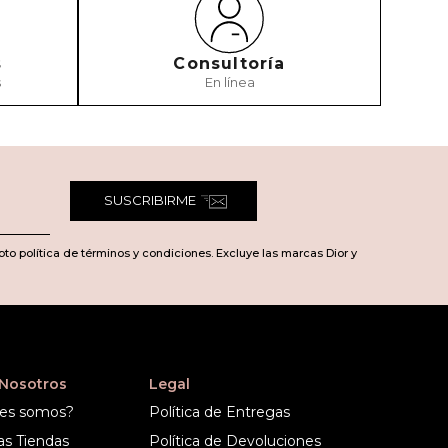
s
Consultoría
s
En línea
TARIO
SUSCRIBIRME
pto política de términos y condiciones. Excluye las marcas Dior y
 Nosotros
Legal
es somos?
Política de Entregas
as Tiendas
Política de Devoluciones