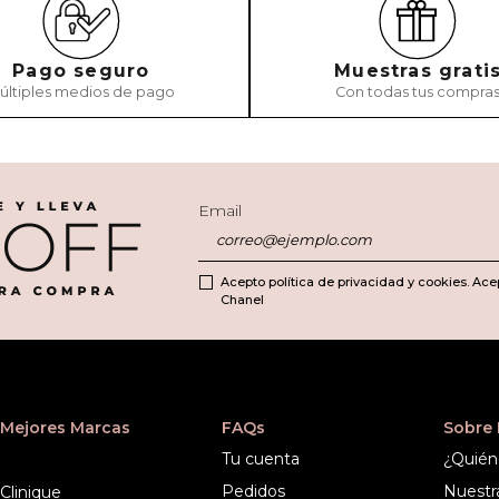
Pago seguro
Muestras grati
últiples medios de pago
Con todas tus compra
ENVIAR COMEN
Email
Acepto política de privacidad y cookies. Ace
Chanel
Mejores Marcas
FAQs
Sobre
Tu cuenta
¿Quién
Pedidos
Nuestr
Clinique