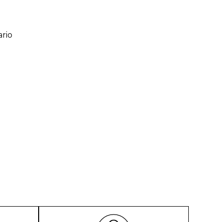
rio
ario
o de 1 a 5 estrellas
l
rio