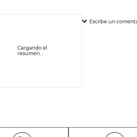
Escribe un comenta
Agregar coment
Cargando el
Título
resumen…
Califica el product
★
★
★
★
★
Tu nombre
Dirección de emai
Escribe un comenta