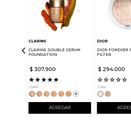
CLARINS
DIOR
CLARINS DOUBLE SERUM
DIOR FOREVER 
FOUNDATION
FILTER
$
307
.
900
$
294
.
000
★
★
★
★
★
☆
☆
☆
☆
☆
Color
Color
AGREGAR
AGRE