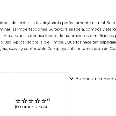
pelado, unifica la tez dejándola perfectamente natural. Solo 
 difuminar las imperfecciones. Su textura es ligera, cómoda y at
antas, es una auténtica fuente de tratamientos beneficiosos par
uido Uso: Aplicar sobre la piel limpia. ¿Qué los hace tan espec
igera, suave y confortable Complejo anticontaminación de Clar
Escribe un comenta
Agregar coment
☆
☆
☆
☆
☆
0
Título
(0 comentarios)