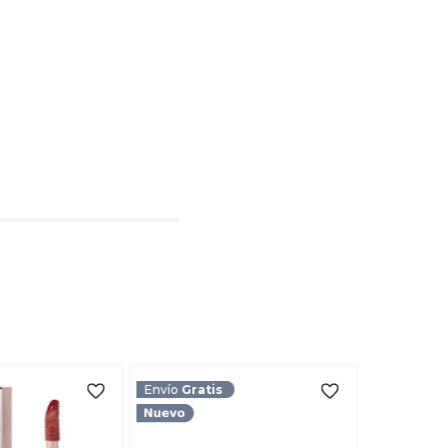
o de 1 a 5 estrellas
l
rio
TARIO
Envío
Gratis