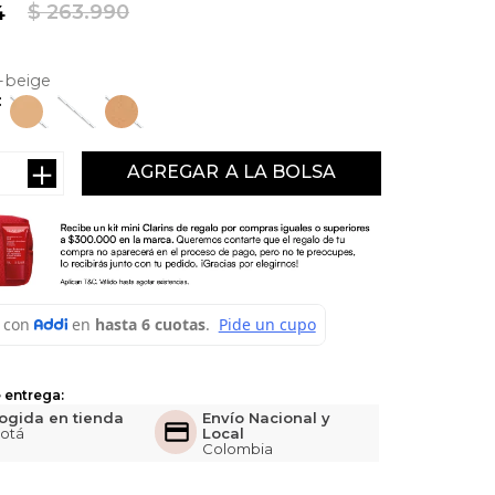
$
263
.
990
4
-beige
＋
AGREGAR
 entrega:
ogida en tienda
Envío Nacional y
otá
Local
Colombia