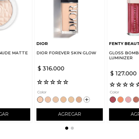
DIOR
FENTY BEAU
NUDE MATTE
DIOR FOREVER SKIN GLOW
GLOSS BOMB 
LUMINIZER
$
316
.
000
$
127
.
000
☆
☆
☆
☆
☆
☆
☆
☆
☆
Color
Color
GAR
AGREGAR
AG