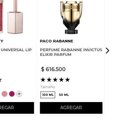
TY
PACO RABANNE
UNIVERSAL LIP
PERFUME RABANNE INVICTUS
ELIXIR PARFUM
$
616
.
500
☆
★
★
★
★
★
Tamaño
100 ML
50 ML
REGAR
AGREGAR