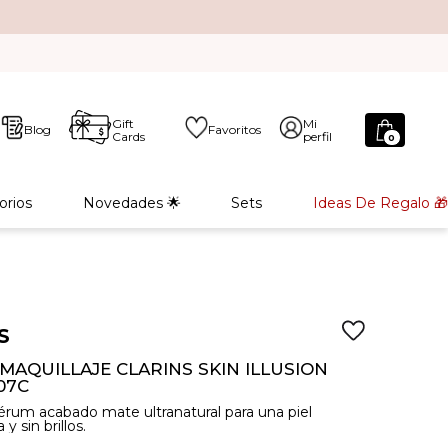
Gift
Mi
Blog
Favoritos
Cards
perfil
0
orios
Novedades 🌟
Sets
Ideas De Regalo 🎁
S
MAQUILLAJE CLARINS SKIN ILLUSION
07C
sérum acabado mate ultranatural para una piel
 y sin brillos.