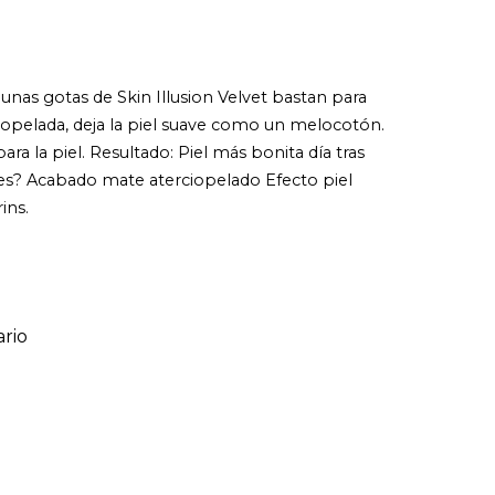
unas gotas de Skin Illusion Velvet bastan para
erciopelada, deja la piel suave como un melocotón.
a la piel. Resultado: Piel más bonita día tras
iales? Acabado mate aterciopelado Efecto piel
ins.
rio
ario