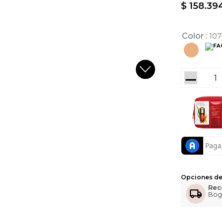
$
158
.
39
Color
107
－
Opciones de
Rec
Bog