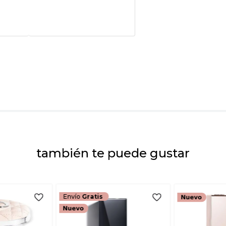
Califica el product
★
★
★
★
★
Tu nombre
Dirección de emai
Escribe un comenta
también te puede gustar
ENVIAR COMEN
Envío
Gratis