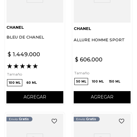
CHANEL
CHANEL
BLEU DE CHANEL
ALLURE HOMME SPORT
$
1
.
449
.
000
$
606
.
000
★
★
★
★
★
Tamaño
Tamaño
50 ML
100 ML
150 ML
100 ML
60 ML
AGREGAR
AGREGAR
Envío
Gratis
Envío
Gratis