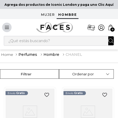
Agrega dos productos de Iconic London y paga uno Clic Aquí
MUJER
HOMBRE
0
¿Qué estás buscando?
Perfumes
Hombre
CHANEL
Filtrar
Ordenar por
Envío
Gratis
Envío
Gratis