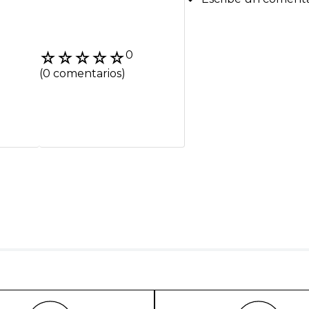
Agregar coment
☆
☆
☆
☆
☆
0
Título
(0 comentarios)
Califica el product
★
★
★
★
★
Tu nombre
Dirección de emai
Escribe un comenta