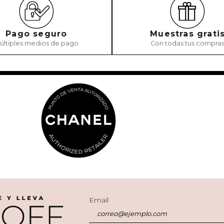
ENVIAR COMEN
Pago seguro
Muestras grati
últiples medios de pago
Con todas tus compra
Email