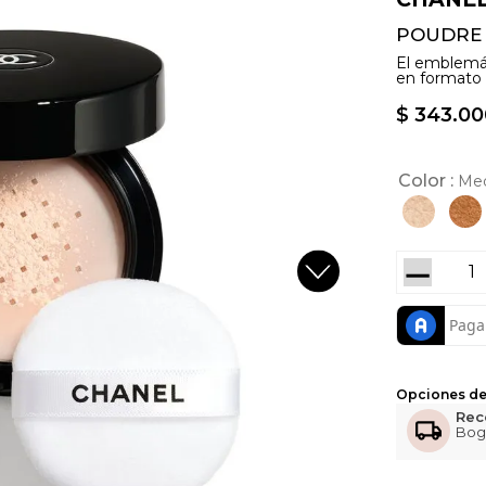
POUDRE 
El emblem
en formato v
$
343
.
00
Color
Med
－
Opciones de
Rec
Bog