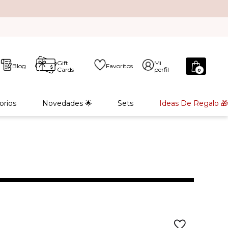
Gift
Mi
Blog
Favoritos
Cards
perfil
0
orios
Novedades 🌟
Sets
Ideas De Regalo 🎁
L