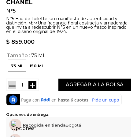
CHANEL
N°5
N°5 Eau de Toilette, un manifiesto de autenticidad y
distinción. <br>Una fragancia floral abstracta y amaderada
que invita a redescubrir N°5 en un nuevo frasco inspirado
en el diseño original de 1924.
$
859
.
000
Tamaño
75 ML
75 ML
150 ML
－
＋
AGREGAR
Opciones de entrega:
Recogida en tienda
Bogotá