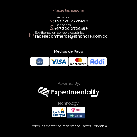
Términos de Servicios
Política legal de Gift Cards
¿Necesitas asesoría?
Llámanos
‎+57 320 2726499
Escríbenos
‎+57 320 2726499
Escríbenos un correo electrónico
facesecommerce@sthonore.com.co
Medios de Pago
Powered By:
Technology:
Todos los derechos reservados Faces Colombia