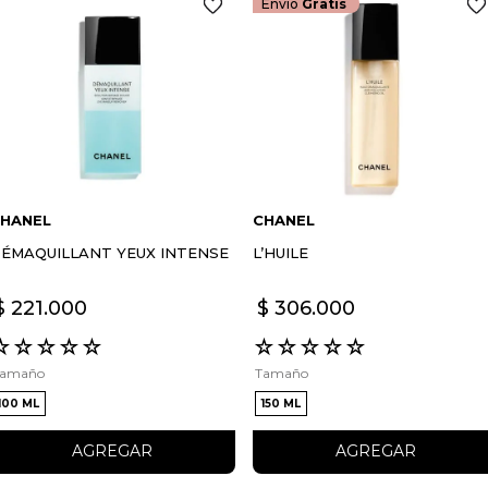
Envío
Gratis
ENVIAR COMEN
HANEL
CHANEL
ÉMAQUILLANT YEUX INTENSE
L’HUILE
$
221
.
000
$
306
.
000
☆
☆
☆
☆
☆
☆
☆
☆
☆
☆
Tamaño
Tamaño
100 ML
150 ML
AGREGAR
AGREGAR