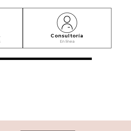
s
Consultoría
s
En línea