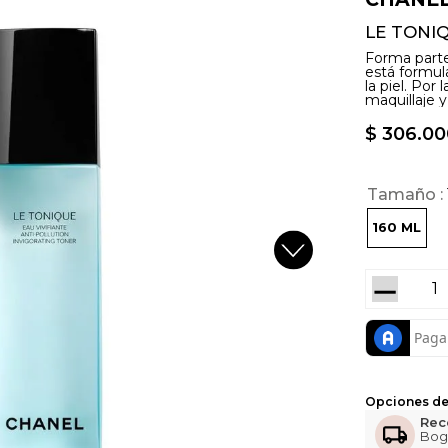
LE TONI
Forma part
está formula
la piel. Por
maquillaje 
$
306
.
00
Tamaño
160 ML
－
Opciones de
Rec
Bog