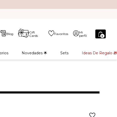
Gift
Mi
Blog
Favoritos
Cards
perfil
0
orios
Novedades 🌟
Sets
Ideas De Regalo 🎁
L