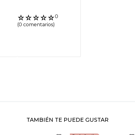
Agregar coment
☆
☆
☆
☆
☆
0
Título
(0 comentarios)
Califica el product
★
★
★
★
★
Tu nombre
Dirección de emai
Escribe un comenta
TAMBIÉN TE PUEDE GUSTAR