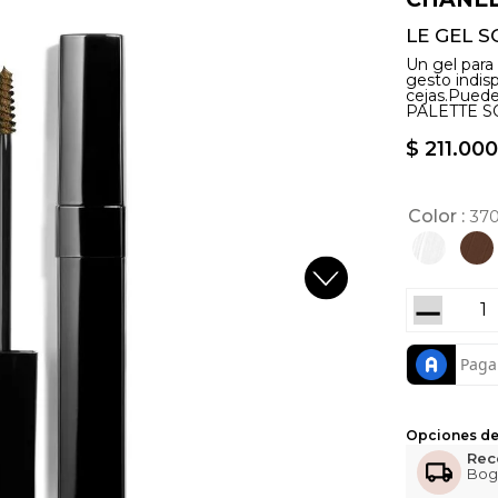
LE GEL S
Un gel para 
gesto indis
cejas.Pued
PALETTE S
$
211
.
000
Color
37
－
Opciones de
Rec
Bog