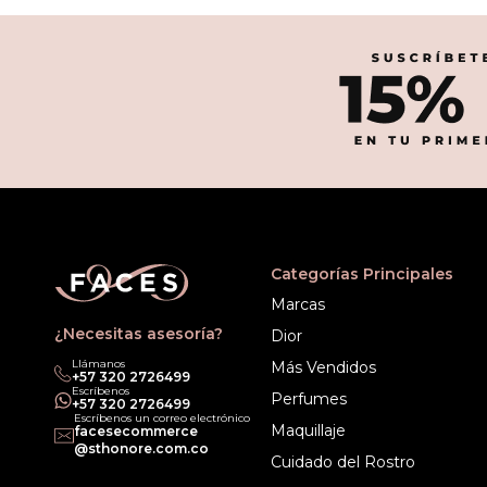
Categorías Principales
Marcas
¿Necesitas asesoría?
Dior
Llámanos
Más Vendidos
‎+57 320 2726499
Escríbenos
Perfumes
‎+57 320 2726499
Escríbenos un correo electrónico
Maquillaje
facesecommerce
@sthonore.com.co
Cuidado del Rostro