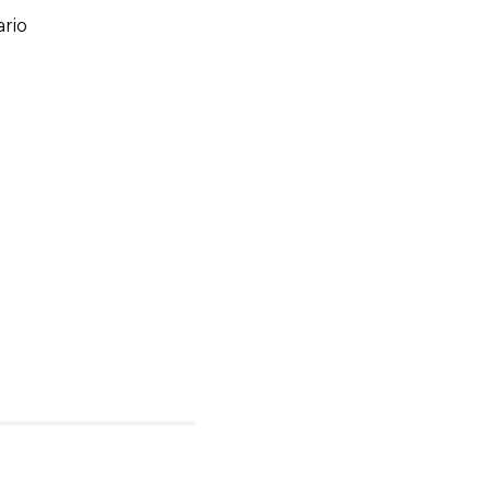
rio
ario
o de 1 a 5 estrellas
l
rio