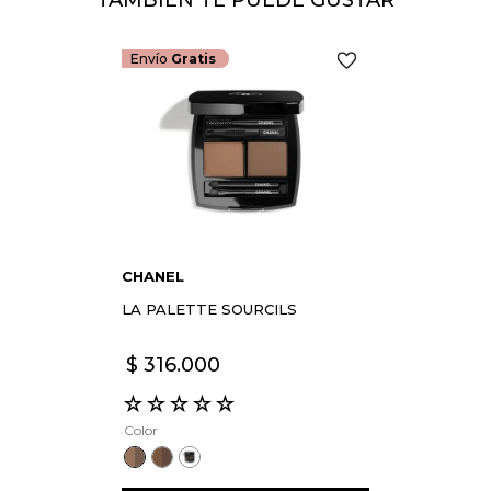
Envío
Gratis
ENVIAR COMEN
CHANEL
LA PALETTE SOURCILS
$
316
.
000
☆
☆
☆
☆
☆
Color