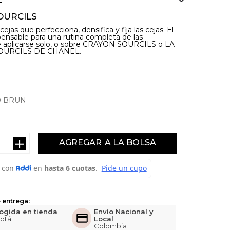
OURCILS
cejas que perfecciona, densifica y fija las cejas. El
pensable para una rutina completa de las
e aplicarse solo, o sobre CRAYON SOURCILS o LA
OURCILS DE CHANEL.
0 BRUN
＋
AGREGAR
 entrega:
ogida en tienda
Envío Nacional y
otá
Local
Colombia