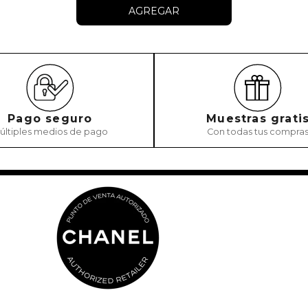
AGREGAR
Pago seguro
Muestras grati
últiples medios de pago
Con todas tus compra