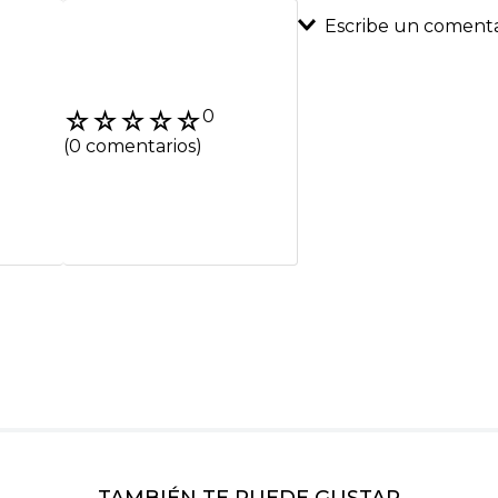
Escribe un comenta
Agregar coment
☆
☆
☆
☆
☆
0
Título
(0 comentarios)
Califica el product
★
★
★
★
★
Tu nombre
Dirección de emai
Escribe un comenta
TAMBIÉN TE PUEDE GUSTAR