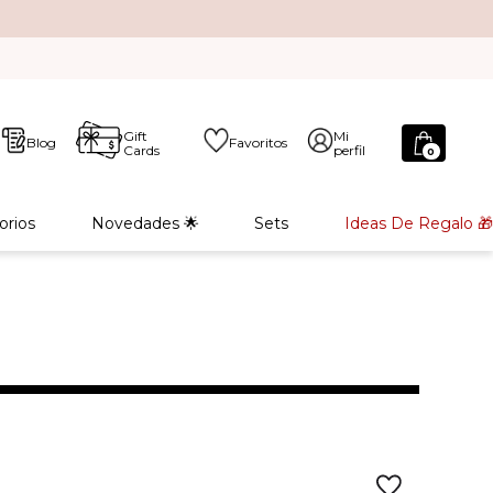
Gift
Mi
Blog
Favoritos
Cards
perfil
0
orios
Novedades 🌟
Sets
Ideas De Regalo 🎁
L