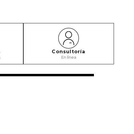
s
Consultoría
s
En línea