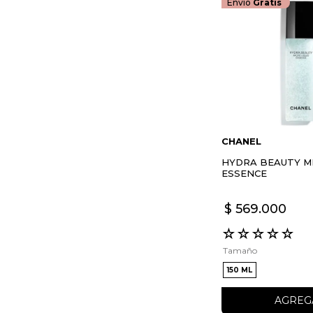
Envío
Gratis
CHANEL
HYDRA BEAUTY MI
ESSENCE
$
569
.
000
☆
☆
☆
☆
☆
Tamaño
150 ML
AGREG