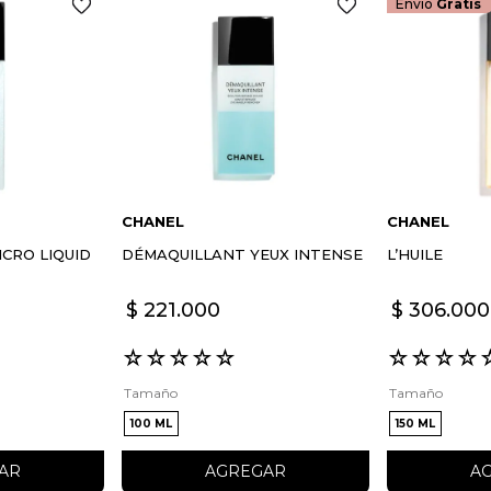
Envío
Gratis
ENVIAR COMEN
CHANEL
CHANEL
CRO LIQUID
DÉMAQUILLANT YEUX INTENSE
L’HUILE
$
221
.
000
$
306
.
000
☆
☆
☆
☆
☆
☆
☆
☆
☆
Tamaño
Tamaño
100 ML
150 ML
AR
AGREGAR
A