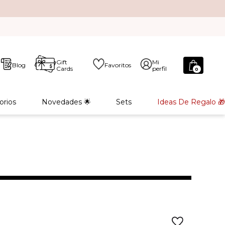
Gift
Mi
Blog
Favoritos
Cards
perfil
0
orios
Novedades 🌟
Sets
Ideas De Regalo 🎁
L