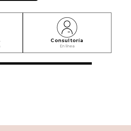
s
Consultoría
s
En línea