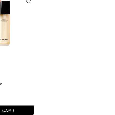
TARIO
☆
GREGAR