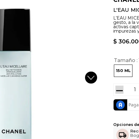
L'EAU MI
L’EAU MICEL
gesto, a la 
activas capt
impurezas y
$
306
.
00
Tamaño
150 ML
－
Opciones de
Rec
Bog