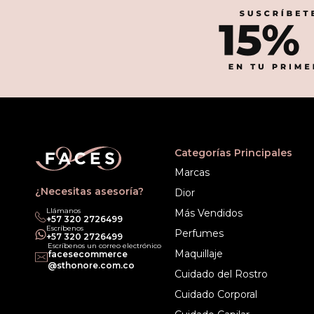
Categorías Principales
Marcas
¿Necesitas asesoría?
Dior
Llámanos
Más Vendidos
‎+57 320 2726499
Escríbenos
Perfumes
‎+57 320 2726499
Escríbenos un correo electrónico
Maquillaje
facesecommerce
@sthonore.com.co
Cuidado del Rostro
Cuidado Corporal