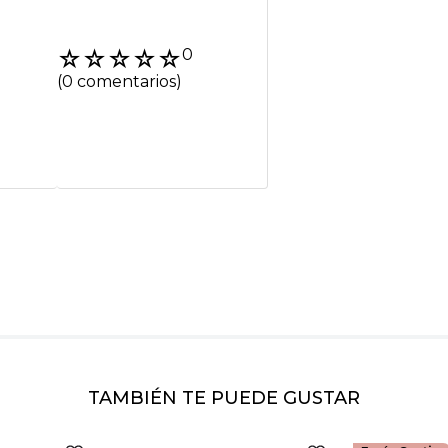
Agregar coment
☆
☆
☆
☆
☆
0
Título
(0 comentarios)
Califica el product
★
★
★
★
★
Tu nombre
Dirección de emai
Escribe un comenta
TAMBIÉN TE PUEDE GUSTAR