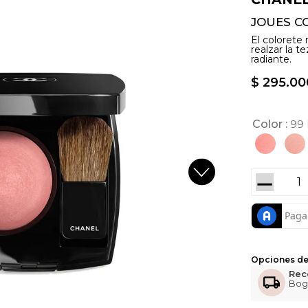
JOUES C
El colorete
realzar la t
radiante.
$
295
.
00
Color
99
－
Opciones de
Rec
Bog