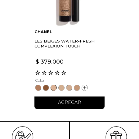
CHANEL
LES BEIGES WATER-FRESH
COMPLEXION TOUCH
$
379
.
000
☆
☆
☆
☆
☆
Color
AGREGAR