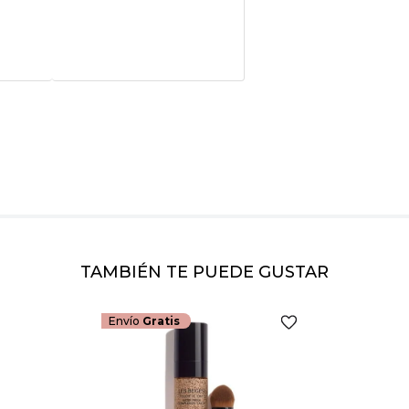
Califica el product
★
★
★
★
★
Tu nombre
Dirección de emai
Escribe un comenta
TAMBIÉN TE PUEDE GUSTAR
Envío
Gratis
ENVIAR COMEN