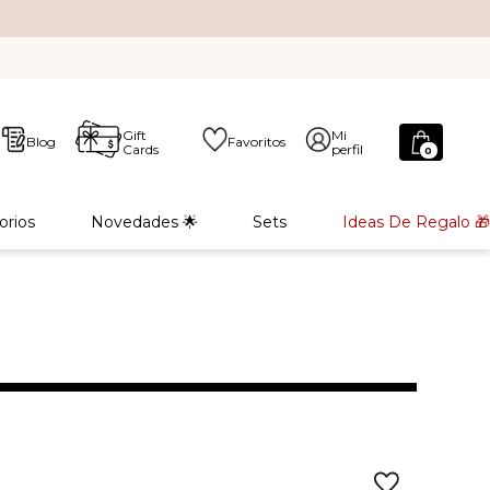
Gift
Mi
Blog
Favoritos
Cards
perfil
0
orios
Novedades 🌟
Sets
Ideas De Regalo 🎁
L