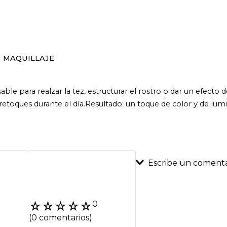
MAQUILLAJE
le para realzar la tez, estructurar el rostro o dar un efecto 
s retoques durante el día.Resultado: un toque de color y de lumi
Escribe un comenta
Agregar coment
☆
☆
☆
☆
☆
0
Título
(0 comentarios)