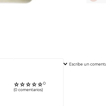
Escribe un comenta
Agregar coment
☆
☆
☆
☆
☆
0
Título
(0 comentarios)
Califica el product