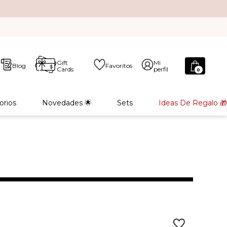
Gift
Mi
Blog
Favoritos
Cards
perfil
0
orios
Novedades 🌟
Sets
Ideas De Regalo 🎁
L