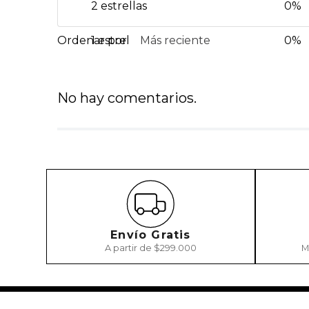
2 estrellas
0%
1 estrella
Más reciente
0%
No hay comentarios.
Envío Gratis
A partir de $299.000
M