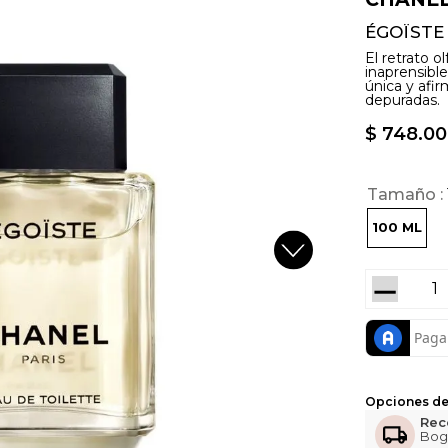
ÉGOÏSTE
El retrato o
inaprensib
única y afir
depuradas.
$
748
.
00
Tamaño
100 ML
－
Opciones de
Rec
Bog