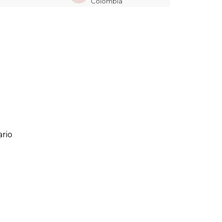
Colombia
rio
ario
o de 1 a 5 estrellas