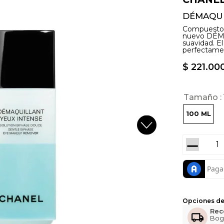
DÉMAQUI
Compuesto p
nuevo DÉM
suavidad. E
perfectamen
$
221
.
00
Tamaño
100 ML
－
Opciones de
Rec
Bog