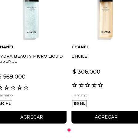
HANEL
CHANEL
YDRA BEAUTY MICRO LIQUID
L’HUILE
SSENCE
$
306
.
000
$
569
.
000
☆
☆
☆
☆
☆
☆
☆
☆
☆
☆
Tamaño
Tamaño
150 ML
150 ML
AGREGAR
AGREGAR