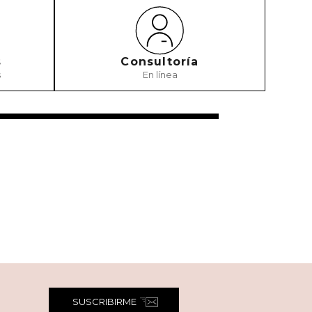
s
Consultoría
s
En línea
SUSCRIBIRME