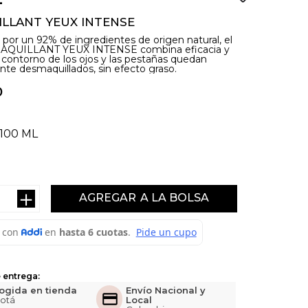
LLANT YEUX INTENSE
or un 92% de ingredientes de origen natural, el
AQUILLANT YEUX INTENSE combina eficacia y
l contorno de los ojos y las pestañas quedan
te desmaquillados, sin efecto graso.
0
100 ML
＋
AGREGAR
 entrega:
ogida en tienda
Envío Nacional y
otá
Local