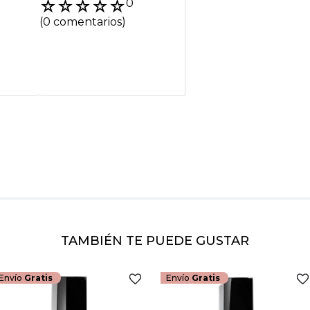
☆
☆
☆
☆
☆
0
Título
(0 comentarios)
Califica el product
★
★
★
★
★
Tu nombre
Dirección de emai
Escribe un comenta
TAMBIÉN TE PUEDE GUSTAR
Envío
Gratis
Envío
Gratis
ENVIAR COMEN