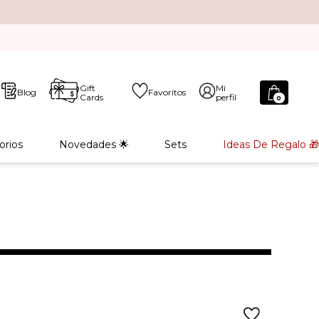
Gift
Mi
Blog
Favoritos
Cards
perfil
0
orios
Novedades 🌟
Sets
Ideas De Regalo 🎁
L