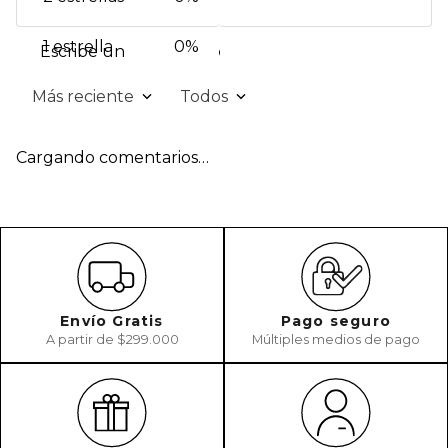
1 estrella
0%
Escribe un comentario
Más reciente
Todos
Agregar comentario
Cargando comentarios…
Título
Califica el producto de 1 a 5 estrellas
★
★
★
★
★
Tu nombre
Envío Gratis
Pago seguro
A partir de $299.000
Múltiples medios de pago
Dirección de email