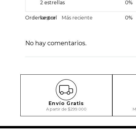
2 estrellas
0%
1 estrella
Más reciente
0%
No hay comentarios.
Envío Gratis
A partir de $299.000
M