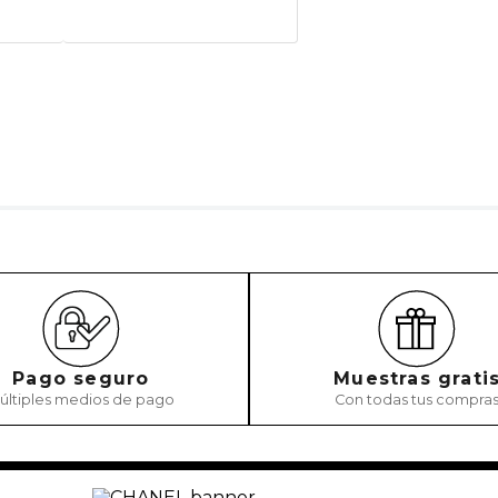
★
★
★
★
★
Tu nombre
Dirección de emai
Escribe un comenta
ENVIAR COMEN
Pago seguro
Muestras grati
últiples medios de pago
Con todas tus compra