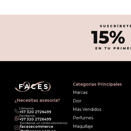
Categorías Principales
Marcas
¿Necesitas asesoría?
Dior
Llámanos
Más Vendidos
‎+57 320 2726499
Escríbenos
Perfumes
‎+57 320 2726499
Escríbenos un correo electrónico
Maquillaje
facesecommerce