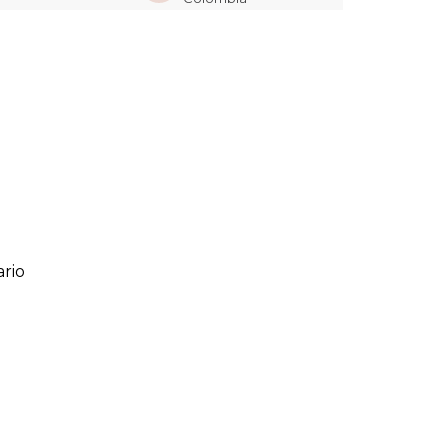
rio
ario
o de 1 a 5 estrellas