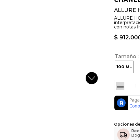
ALLURE 
ALLURE H
interpreta
con notas f
$
912
.
00
Tamaño
100 ML
－
Opciones de
Rec
Bog