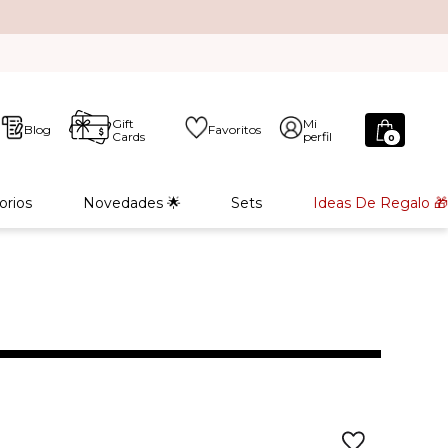
Gift
Mi
Blog
Favoritos
Cards
perfil
0
orios
Novedades 🌟
Sets
Ideas De Regalo 🎁
L