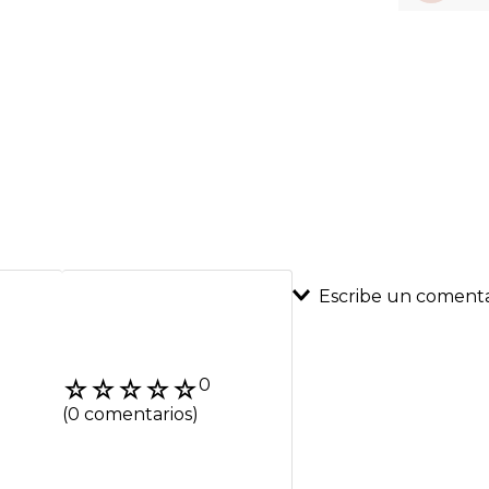
Escribe un comenta
Agregar coment
☆
☆
☆
☆
☆
0
Título
(0 comentarios)
Califica el product