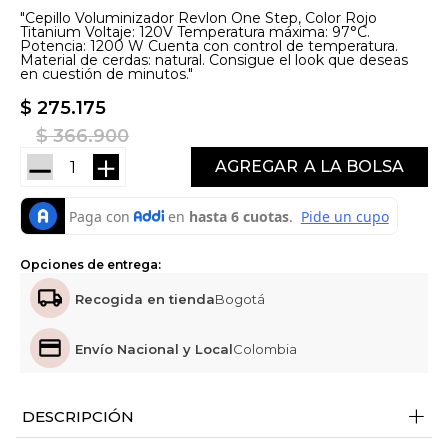
"Cepillo Voluminizador Revlon One Step, Color Rojo
Titanium Voltaje: 120V Temperatura máxima: 97°C.
Potencia: 1200 W Cuenta con control de temperatura.
Material de cerdas: natural. Consigue el look que deseas
en cuestión de minutos."
$
275
.
175
$
366
.
900
－
＋
AGREGAR
Opciones de entrega:
Recogida en tienda
Bogotá
Envío Nacional y Local
Colombia
+
DESCRIPCIÓN