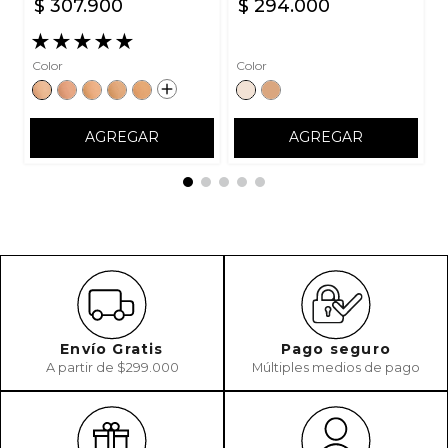
$
307
.
900
$
294
.
000
★
★
★
★
★
Color
Color
AGREGAR
AGREGAR
Envío Gratis
Pago seguro
A partir de $299.000
Múltiples medios de pago