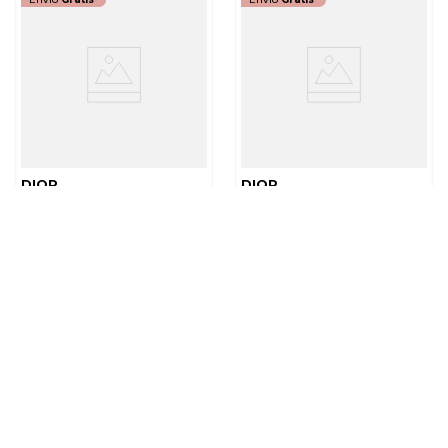
DIOR
DIOR
DIOR PRESTIGE - LE
SUEROS DIOR HYDRA LIFE
MICRO-CAVIAR DE ROSE
SORBET WATER
ESSENCE
$
2
.
992
.
900
$
454
.
000
Tamaño
Tamaño
75 ML
40 ML
AGREGAR
AGREGAR