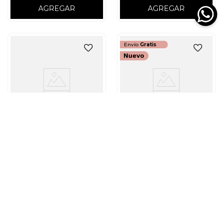
AGREGAR
AGREGAR
Envío
Gratis
ESTEE LAUDER
GIVENCHY
BASE EN POLVO ESTÉE
LAUDER DOUBLE WEAR
POLVOS COMPACTOS
STAY-IN-PLACE MATE
GIVENCHY PRISME LIBRE
LARGA DURACIÓN
PRESSED POWDER
$
286
.
900
Color
$
215
.
940
$
359
.
900