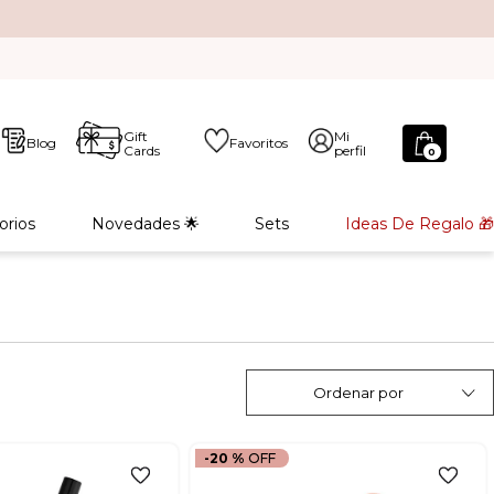
Gift
Mi
Blog
Favoritos
Cards
perfil
0
orios
Novedades 🌟
Sets
Ideas De Regalo 🎁
Ordenar por
-
20 %