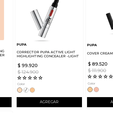
PUPA
PUPA
NG
CORRECTOR PUPA ACTIVE LIGHT
COVER CREAM
LER
HIGHLIGHTING CONCEALER -LIGHT
ACTIVATING LUMINOUS
$
89
.
520
$
99
.
920
$
111
.
900
$
124
.
900
☆
☆
☆
☆
☆
☆
☆
☆
☆
Color
Color
AGREGAR