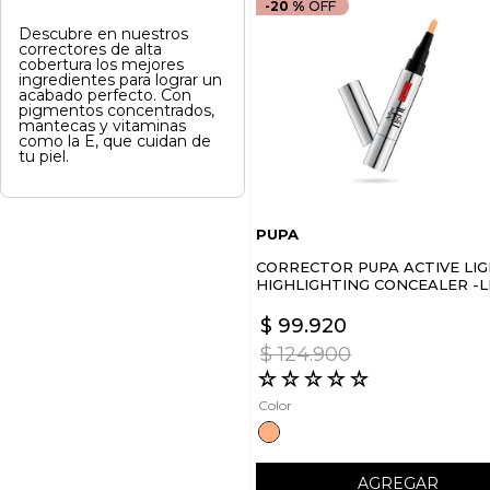
-
20 %
Descubre en nuestros
correctores de alta
cobertura los mejores
ingredientes para lograr un
acabado perfecto. Con
pigmentos concentrados,
mantecas y vitaminas
como la E, que cuidan de
tu piel.
PUPA
CORRECTOR PUPA ACTIVE LI
HIGHLIGHTING CONCEALER -L
ACTIVATING
$
99
.
920
$
124
.
900
☆
☆
☆
☆
☆
Color
AGREGAR