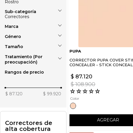
Rostro
Rostro
Correctores
Marca
Bases
Correctores
Género
PUPA
Cremas BB y CC
Tamaño
Unisex
Polvos
PUPA
Rubores
Tratamiento (Por
3,8 ml
CORRECTOR PUPA COVER STI
preocupación)
CONCEALER - STICK CONCEA
3,5 gr
Rangos de precio
3.8 ml
Piel todo tipo
$
87
.
120
2,4 ml
$
108
.
900
☆
☆
☆
☆
☆
$ 87.120
$ 99.920
Color
AGREGAR
Correctores de
alta cobertura