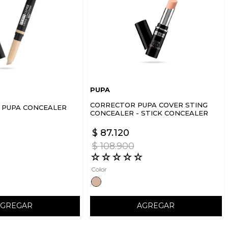
PUPA
CORRECTOR PUPA COVER STING
 PUPA CONCEALER
CONCEALER - STICK CONCEALER
$
87
.
120
$
108
.
900
☆
☆
☆
☆
☆
☆
Color
AGREGAR
AGREGAR