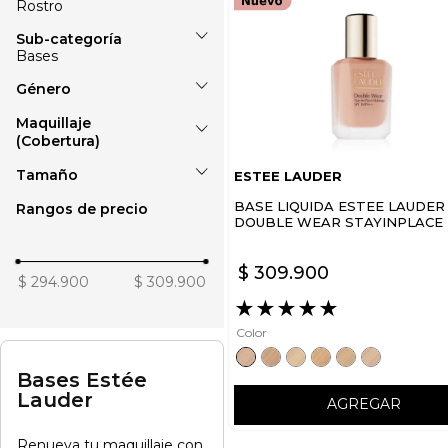
Rostro
Rostro
Bases
Género
Bases
Correctores
Maquillaje
Unisex
(Cobertura)
Polvos
Rubores
Tamaño
ESTEE LAUDER
Media
BASE LIQUIDA ESTEE LAUDER
Rangos de precio
35 ml
DOUBLE WEAR STAYINPLACE
LARGA DURACION SPF 10
$
309
.
900
$ 294.900
$ 309.900
★
★
★
★
★
Color
Bases Estée
Lauder
AGREGAR
Renueva tu maquillaje con