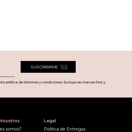
SUSCRIBIRME
pto política de términos y condiciones. Excluye las marcas Dior y
 Nosotros
Legal
es somos?
Política de Entregas