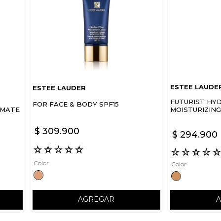
ESTEE LAUDE
ESTEE LAUDER
FUTURIST HY
FOR FACE & BODY SPF15
 MATE
MOISTURIZIN
$
309
.
900
$
294
.
900
☆
☆
☆
☆
☆
☆
☆
☆
☆
Color
Color
AGREGAR