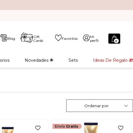
Gift
Mi
Blog
Favoritos
Cards
perfil
0
orios
Novedades 🌟
Sets
Ideas De Regalo 🎁
Ordenar por
Envío
Gratis