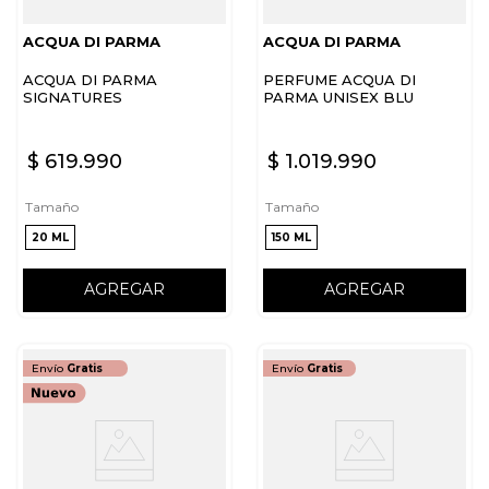
ACQUA DI PARMA
ACQUA DI PARMA
ACQUA DI PARMA
PERFUME ACQUA DI
SIGNATURES
PARMA UNISEX BLU
OSMANTHUS EDP
MEDITERRANEO
BERGAMOTTO EDT
$
619
.
990
$
1
.
019
.
990
Tamaño
Tamaño
20 ML
150 ML
AGREGAR
AGREGAR
Envío
Gratis
Envío
Gratis