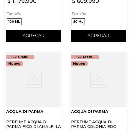
$
1
.
179
.
990
$
609
.
990
Tamaño
Tamaño
100 ML
50 ML
AGREGAR
AGREGAR
Envío
Gratis
Envío
Gratis
ACQUA DI PARMA
ACQUA DI PARMA
PERFUME ACQUA DI
PERFUME ACQUA DI
PARMA FICO DI AMALFI LA
PARMA COLONIA EDC
RISERVA EDP