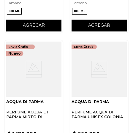
Tamaño
Tamaño
100 ML
100 ML
AGREGAR
AGREGAR
Envío
Gratis
Envío
Gratis
ACQUA DI PARMA
ACQUA DI PARMA
PERFUME ACQUA DI
PERFUME ACQUA DI
PARMA MIRTO DI
PARMA UNISEX COLONIA
PANAREA LA RISERVA
EDC
EDP