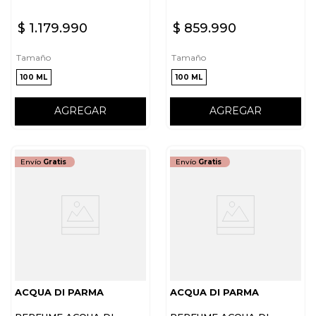
$
1
.
179
.
990
$
859
.
990
Tamaño
Tamaño
100 ML
100 ML
AGREGAR
AGREGAR
Envío
Gratis
Envío
Gratis
ACQUA DI PARMA
ACQUA DI PARMA