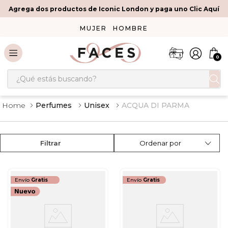
Agrega dos productos de Iconic London y paga uno Clic Aquí
MUJER
HOMBRE
0
¿Qué estás buscando?
Perfumes
Unisex
ACQUA DI PARMA
Filtrar
Ordenar por
Envío
Gratis
Envío
Gratis