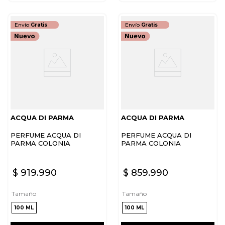
Envío
Gratis
Envío
Gratis
ACQUA DI PARMA
ACQUA DI PARMA
PERFUME ACQUA DI
PERFUME ACQUA DI
PARMA COLONIA
PARMA COLONIA
INTENSA EDC
ESSENZA EDC
$
919
.
990
$
859
.
990
Tamaño
Tamaño
100 ML
100 ML