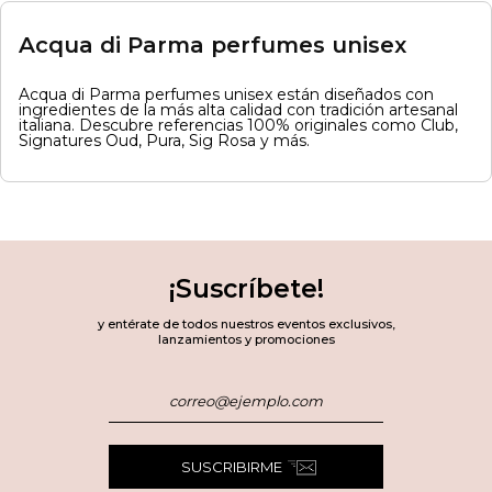
Acqua di Parma perfumes unisex
Acqua di Parma perfumes unisex están diseñados con
ingredientes de la más alta calidad con tradición artesanal
italiana. Descubre referencias 100% originales como Club,
Signatures Oud, Pura, Sig Rosa y más.
¡Suscríbete!
y entérate de todos nuestros eventos exclusivos,
lanzamientos y promociones
SUSCRIBIRME