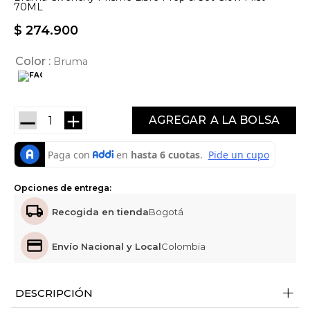
70ML
$
274
.
900
Color
Bruma
－
＋
AGREGAR
Opciones de entrega:
Recogida en tienda
Bogotá
Envío Nacional y Local
Colombia
+
DESCRIPCIÓN