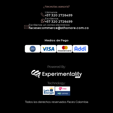
Términos de Servicios
Política legal de Gift Cards
¿Necesitas asesoría?
Llámanos
‎+57 320 2726499
Escríbenos
‎+57 320 2726499
Escríbenos un correo electrónico
facesecommerce@sthonore.com.co
Medios de Pago
Powered By:
Technology:
Todos los derechos reservados Faces Colombia