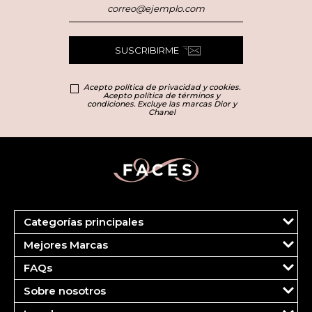
SUSCRIBIRME
Acepto política de privacidad y cookies.
Acepto política de términos y
condiciones. Excluye las marcas Dior y
Chanel
Categorías principales
Marcas
Mejores Marcas
Dior
Clinique
Más Vendidos
FAQs
Estee Lauder
Fragancias
Tu cuenta
Carolina Herrera
Maquillaje
Sobre nosotros
Pedidos
Ver todas las marcas
Cuidado del Rostro
¿Quiénes somos?
FAQS