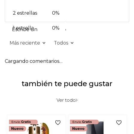
2 estrellas
0%
1 estrella
0%
Escribe un comentario
Más reciente
Todos
Agregar comentario
Cargando comentarios…
Título
también te puede gustar
Califica el producto de 1 a 5 estrellas
★
★
★
★
★
Ver todo
Tu nombre
Envío
Gratis
Envío
Gratis
Dirección de email