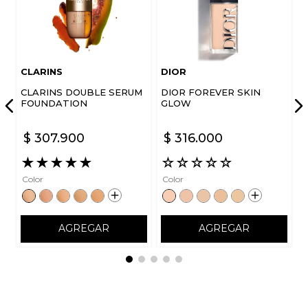
Escribe un comentario
CLARINS
DIOR
CLARINS DOUBLE SERUM
DIOR FOREVER SKIN
FOUNDATION
GLOW
$
307
.
900
$
316
.
000
ENVIAR COMENTARIO
★
★
★
★
★
☆
☆
☆
☆
☆
Color
Color
AGREGAR
AGREGAR