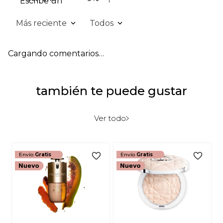
Escribe un comentario
Más reciente
Todos
Agregar comentario
Cargando comentarios…
Título
también te puede gustar
Califica el producto de 1 a 5 estrellas
★
★
★
★
★
Ver todo
Tu nombre
Envío
Gratis
Envío
Gratis
Dirección de email
Escribe un comentario