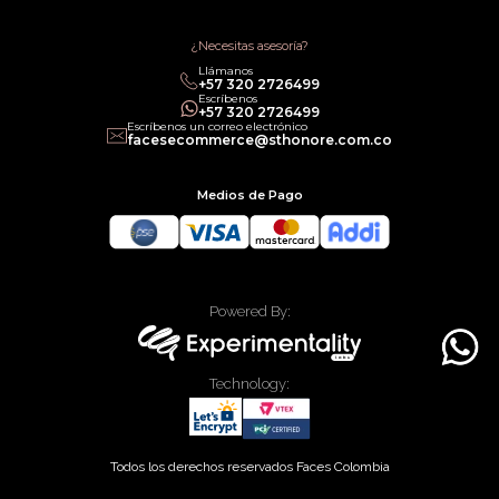
Política de Promociones
Términos de Servicios
Política legal de Gift Cards
¿Necesitas asesoría?
Llámanos
‎+57 320 2726499
Escríbenos
‎+57 320 2726499
Escríbenos un correo electrónico
facesecommerce@sthonore.com.co
Medios de Pago
Powered By:
Technology:
Todos los derechos reservados Faces Colombia