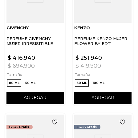
GIVENCHY
KENZO
PERFUME GIVENCHY
PERFUME KENZO MUJER
MUJER IRRESISITIBLE
FLOWER BY EDT
NUDE VELVET
$
416
.
940
$
251
.
940
$
694
.
900
$
419
.
900
Tamaño
Tamaño
80 ML
50 ML
50 ML
100 ML
AGREGAR
AGREGAR
Envío
Gratis
Envío
Gratis