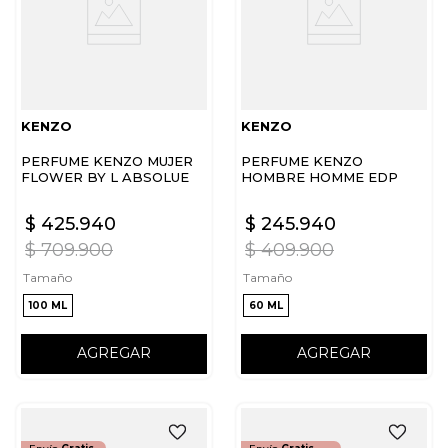
KENZO
KENZO
PERFUME KENZO MUJER
PERFUME KENZO
FLOWER BY L ABSOLUE
HOMBRE HOMME EDP
EDP
$
425
.
940
$
245
.
940
$
709
.
900
$
409
.
900
Tamaño
Tamaño
100 ML
60 ML
AGREGAR
AGREGAR