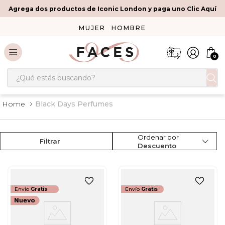
Agrega dos productos de Iconic London y paga uno Clic Aquí
MUJER
HOMBRE
0
¿Qué estás buscando?
Black Days Perfumes
Ordenar por
Filtrar
Descuento
Envío
Gratis
Envío
Gratis