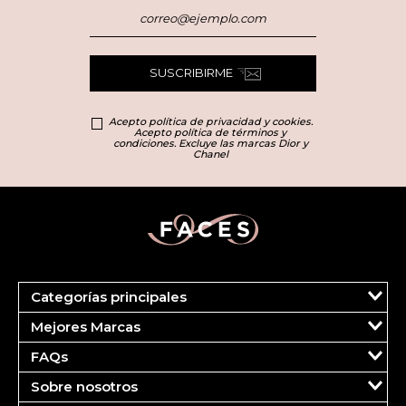
SUSCRIBIRME
Acepto política de privacidad y cookies.
Acepto política de términos y
condiciones. Excluye las marcas Dior y
Chanel
Categorías principales
Marcas
Mejores Marcas
Dior
Clinique
Más Vendidos
FAQs
Estee Lauder
Fragancias
Tu cuenta
Carolina Herrera
Maquillaje
Sobre nosotros
Pedidos
Ver todas las marcas
Cuidado del Rostro
¿Quiénes somos?