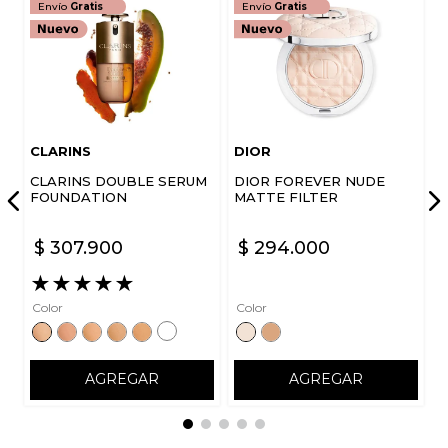
Envío
Gratis
Envío
Gratis
CLARINS
DIOR
CLARINS DOUBLE SERUM
DIOR FOREVER NUDE
FOUNDATION
MATTE FILTER
$
307
.
900
$
294
.
000
★
★
★
★
★
Color
Color
AGREGAR
AGREGAR