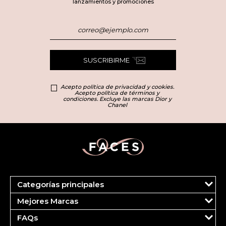
lanzamientos y promociones
SUSCRIBIRME
Acepto política de privacidad y cookies.
Acepto política de términos y
condiciones. Excluye las marcas Dior y
Chanel
Categorías principales
Marcas
Mejores Marcas
Dior
Clinique
Más Vendidos
FAQs
Estee Lauder
Fragancias