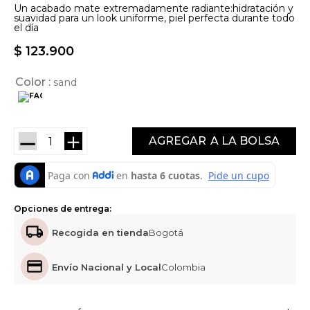
Un acabado mate extremadamente radiante:hidratación y
suavidad para un look uniforme, piel perfecta durante todo
el día
$
123
.
900
Color
sand
－
＋
AGREGAR
Opciones de entrega:
Recogida en tienda
Bogotá
Envío Nacional y Local
Colombia