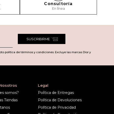
s
Consultoría
s
En línea
SUSCRIBIRME
pto política de términos y condiciones. Excluye las marcas Dior y
 Nosotros
Legal
es somos?
Política de Entregas
as Tiendas
Política de Devoluciones
tanos
Política de Privacidad