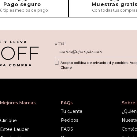
Pago seguro
Muestras grati
últiples medios de pago
Con todas tus compra
Email
Acepto política de privacidad y cookies. Ace
Chanel
Mejores Marcas
FAQs
Sobre
Tu cuenta
¿Quién
Pedidos
Nuestr
Clinique
FAQS
Contác
Estee Lauder