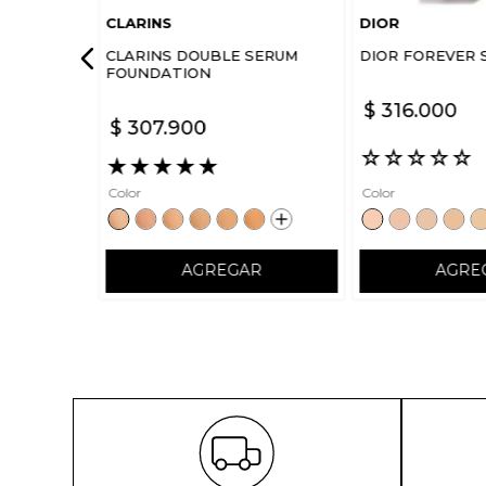
CLARINS
DIOR
CLARINS DOUBLE SERUM
DIOR FOREVER 
FOUNDATION
$
316
.
000
$
307
.
900
☆
☆
☆
☆
☆
★
★
★
★
★
Color
Color
AGREGAR
AGRE