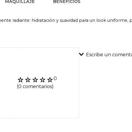
MAQUILLAJE
BENEFICIOS
 radiante: hidratación y suavidad para un look uniforme, pi
Escribe un comenta
Agregar coment
☆
☆
☆
☆
☆
0
Título
(0 comentarios)
Califica el product
★
★
★
★
★
Tu nombre