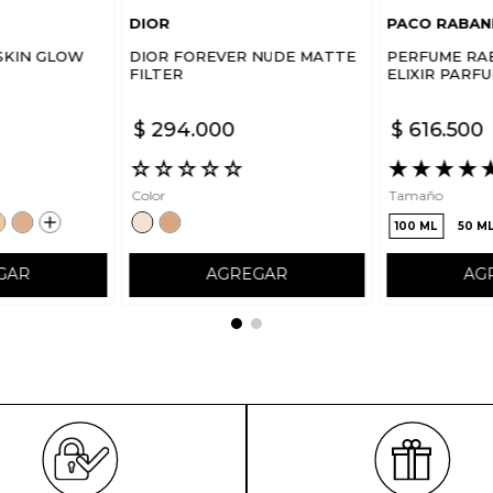
DIOR
PACO RABAN
SKIN GLOW
DIOR FOREVER NUDE MATTE
PERFUME RA
FILTER
ELIXIR PARF
$
294
.
000
$
616
.
500
☆
☆
☆
☆
☆
★
★
★
★
Color
Tamaño
100 ML
50 M
GAR
AGREGAR
AG