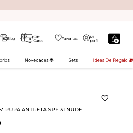
Gift
Mi
Blog
Favoritos
Cards
perfil
0
orios
Novedades 🌟
Sets
Ideas De Regalo 🎁
M PUPA ANTI-ETA SPF 31 NUDE
0