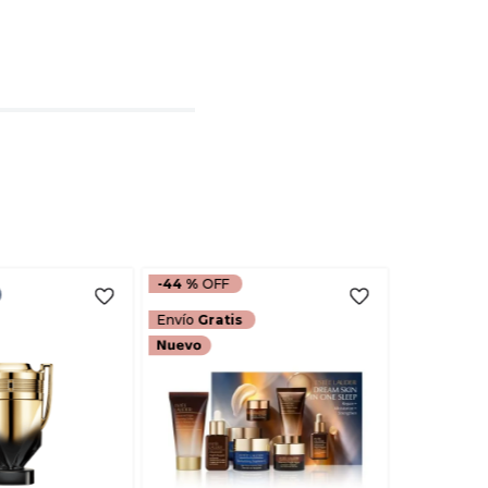
l
rio
TARIO
-
44 %
Envío
Gratis