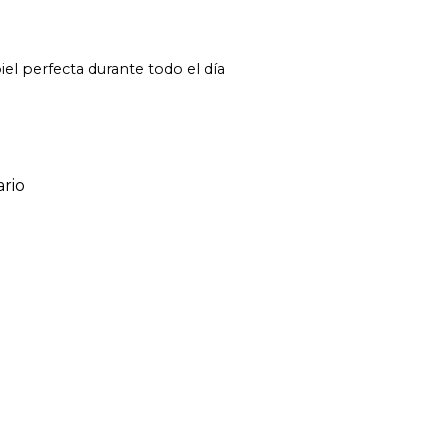
el perfecta durante todo el día
rio
ario
o de 1 a 5 estrellas