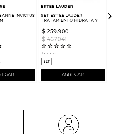
NE
ESTEE LAUDER
BANNE INVICTUS
SET ESTEE LAUDER
UM
TRATAMIENTO HIDRATA Y
FORTALECE ROSTRO DREAM
SKIN IN ONE SLEEP
$
259
.
900
$
467
.
041
★
☆
☆
☆
☆
☆
Tamaño
L
SET
REGAR
AGREGAR