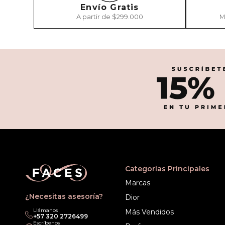
Envío Gratis
A partir de $299.000
M
Categorías Principales
Marcas
¿Necesitas asesoría?
Dior
Llámanos
Más Vendidos
‎+57 320 2726499
Escríbenos