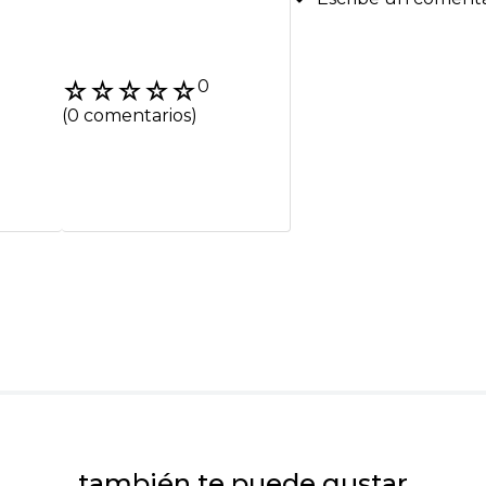
Agregar coment
☆
☆
☆
☆
☆
0
Título
(0 comentarios)
Califica el product
★
★
★
★
★
Tu nombre
Dirección de emai
Escribe un comenta
también te puede gustar