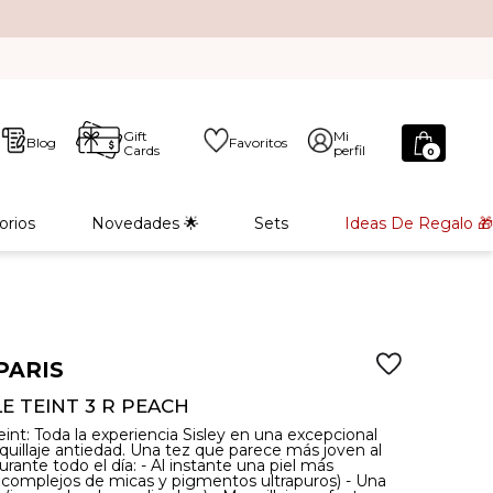
Gift
Mi
Blog
Favoritos
Cards
perfil
0
orios
Novedades 🌟
Sets
Ideas De Regalo 🎁
PARIS
LE TEINT 3 R PEACH
eint: Toda la experiencia Sisley en una excepcional
uillaje antiedad. Una tez que parece más joven al
urante todo el día: - Al instante una piel más
 complejos de micas y pigmentos ultrapuros) - Una