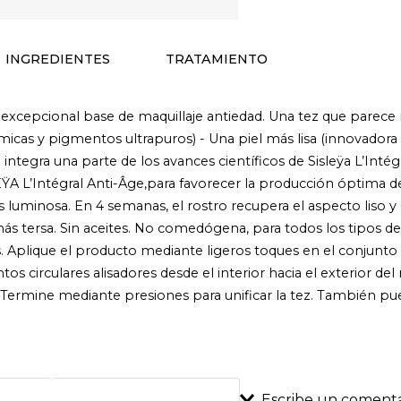
INGREDIENTES
TRATAMIENTO
a excepcional base de maquillaje antiedad. Una tez que parece m
icas y pigmentos ultrapuros) - Una piel más lisa (innovadora b
integra una parte de los avances científicos de Sisleÿa L’Intég
EŸA L’Intégral Anti-Âge,para favorecer la producción óptima de
 luminosa. En 4 semanas, el rostro recupera el aspecto liso y 
y más tersa. Sin aceites. No comedógena, para todos los tipos 
 Aplique el producto mediante ligeros toques en el conjunto de
 circulares alisadores desde el interior hacia el exterior del 
s. Termine mediante presiones para unificar la tez. También p
Escribe un comenta