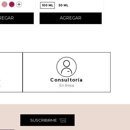
100 ML
50 ML
REGAR
AGREGAR
s
Consultoría
s
En línea
SUSCRIBIRME