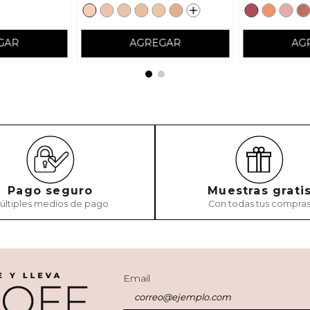
GAR
AGREGAR
AG
Pago seguro
Muestras grati
últiples medios de pago
Con todas tus compra
Email