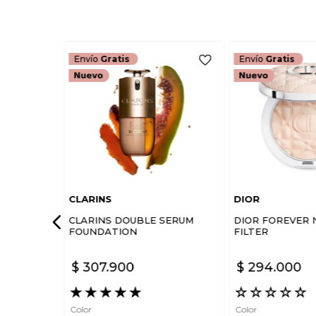
Envío
Gratis
Envío
Gratis
CLARINS
DIOR
CLARINS DOUBLE SERUM
DIOR FOREVER 
FOUNDATION
FILTER
$
307
.
900
$
294
.
000
★
★
★
★
★
☆
☆
☆
☆
☆
Color
Color