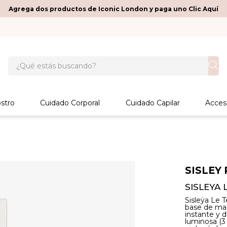
Agrega dos productos de Iconic London y paga uno Clic Aquí
¿Qué estás buscando?
stro
Cuidado Corporal
Cuidado Capilar
Acces
SISLEY 
SISLEYA 
Sisleÿa Le T
base de maq
instante y d
luminosa (3