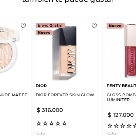
ENVIAR COMEN
Envío
Gratis
DIOR
FENTY BEAU
NUDE MATTE
DIOR FOREVER SKIN GLOW
GLOSS BOMB 
LUMINIZER
$
316
.
000
$
127
.
000
☆
☆
☆
☆
☆
☆
☆
☆
☆
Color
Color