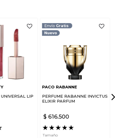
TARIO
Envío
Gratis
TY
PACO RABANNE
UNIVERSAL LIP
PERFUME RABANNE INVICTUS
ELIXIR PARFUM
$
616
.
500
☆
★
★
★
★
★
Tamaño