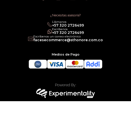
Política de Promociones
Términos de Servicios
Política legal de Gift Cards
¿Necesitas asesoría?
Llámanos
‎+57 320 2726499
Escríbenos
‎+57 320 2726499
Escríbenos un correo electrónico
facesecommerce@sthonore.com.co
Medios de Pago
Powered By:
Technology:
Todos los derechos reservados Faces Colombia