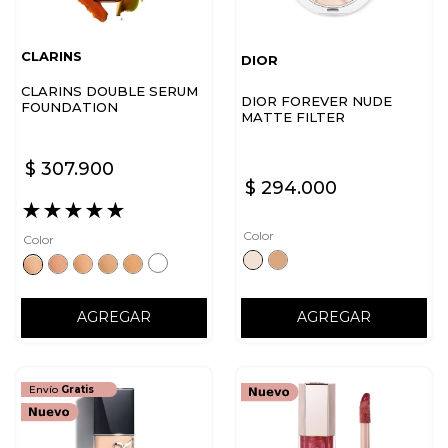
CLARINS
DIOR
CLARINS DOUBLE SERUM
DIOR FOREVER NUDE
FOUNDATION
MATTE FILTER
$
307
.
900
$
294
.
000
★
★
★
★
★
Color
Color
AGREGAR
AGREGAR
Envío
Gratis