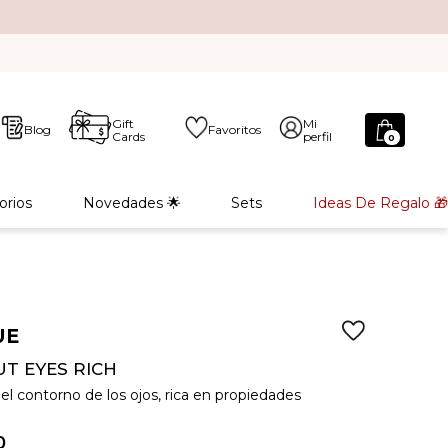
Gift
Mi
Blog
Favoritos
Cards
perfil
0
orios
Novedades 🌟
Sets
Ideas De Regalo 🎁
UE
UT EYES RICH
el contorno de los ojos, rica en propiedades
0