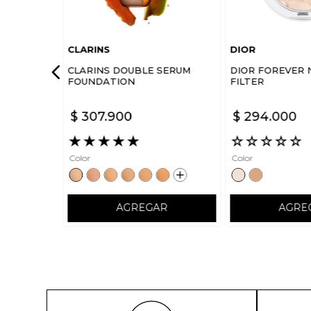
CLARINS
DIOR
CLARINS DOUBLE SERUM
DIOR FOREVER 
FOUNDATION
FILTER
$
307
.
900
$
294
.
000
★
★
★
★
★
☆
☆
☆
☆
☆
Color
Color
AGREGAR
AGRE