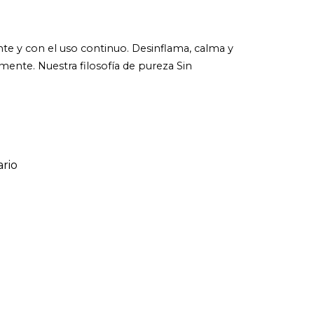
ante y con el uso continuo. Desinflama, calma y
mente. Nuestra filosofía de pureza Sin
rio
ario
o de 1 a 5 estrellas