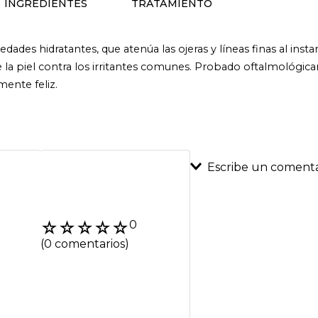
INGREDIENTES
TRATAMIENTO
dades hidratantes, que atenúa las ojeras y líneas finas al inst
la piel contra los irritantes comunes. Probado oftalmológica
mente feliz.
Escribe un comenta
Agregar coment
☆
☆
☆
☆
☆
0
Título
(0 comentarios)
Califica el product
★
★
★
★
★