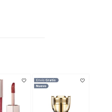
l
rio
TARIO
Envío
Gratis