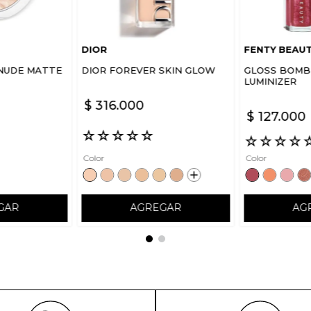
DIOR
FENTY BEAU
NUDE MATTE
DIOR FOREVER SKIN GLOW
GLOSS BOMB 
LUMINIZER
$
316
.
000
$
127
.
000
☆
☆
☆
☆
☆
☆
☆
☆
☆
Color
Color
GAR
AGREGAR
AG