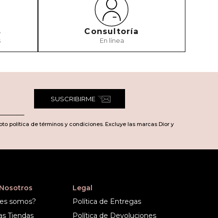
s
Consultoría
s
En línea
SUSCRIBIRME
pto política de términos y condiciones. Excluye las marcas Dior y
 Nosotros
Legal
es somos?
Política de Entregas
as Tiendas
Política de Devoluciones