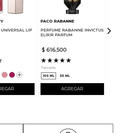
TY
PACO RABANNE
UNIVERSAL LIP
PERFUME RABANNE INVICTUS
ELIXIR PARFUM
$
616
.
500
☆
★
★
★
★
★
Tamaño
100 ML
50 ML
REGAR
AGREGAR