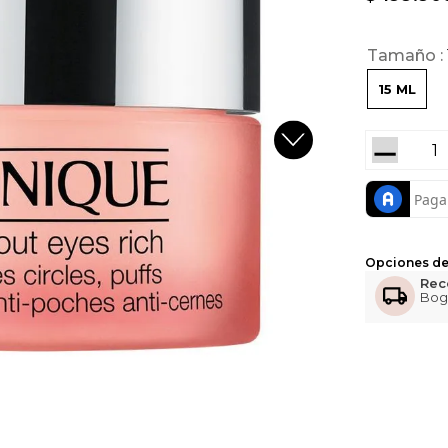
Tamaño
15 ML
－
Opciones de
Rec
Bog