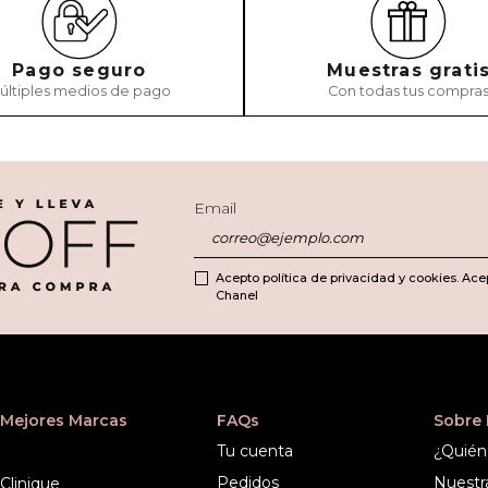
Pago seguro
Muestras grati
últiples medios de pago
Con todas tus compra
Email
Acepto política de privacidad y cookies. Ace
Chanel
Mejores Marcas
FAQs
Sobre
Tu cuenta
¿Quién
Pedidos
Nuestr
Clinique