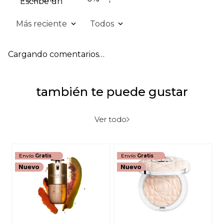
Escribe un comentario
Más reciente
Todos
Agregar comentario
Cargando comentarios…
Título
también te puede gustar
Califica el producto de 1 a 5 estrellas
★
★
★
★
★
Ver todo
Tu nombre
Envío
Gratis
Envío
Gratis
Dirección de email
Escribe un comentario