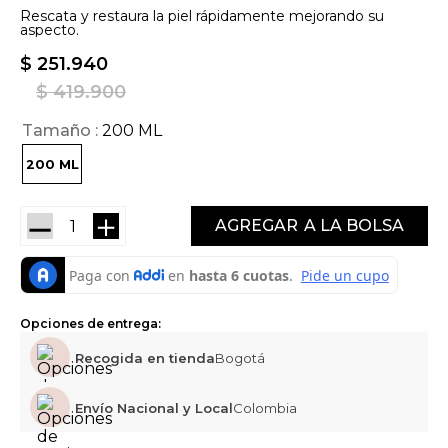
Rescata y restaura la piel rápidamente mejorando su
aspecto.
$
251
.
940
$
419
.
900
Tamaño
200 ML
200 ML
－
＋
AGREGAR
Opciones de entrega:
Recogida en tienda
Bogotá
Envío Nacional y Local
Colombia